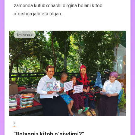
zamonda kutubxonachi birgina bolani kitob
o`qishga jalb eta olgan...
1 min read
0
“Bolangiz kitob o`qiydimi?”