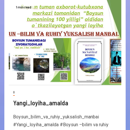
1 min read
0
Yangi_loyiha_amalda
Boysun_bilim_va_ruhiy_yuksalish_manbai
#Yangi_loyiha_amalda #Boysun –bilim va ruhiy