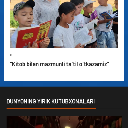
0
“Kitob bilan mazmunli ta`til o`tkazamiz”
DUNYONING YIRIK KUTUBXONALARI
Video
Player