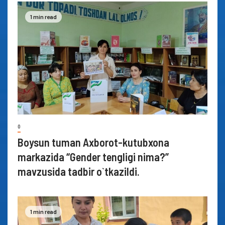
1 min read
0
Boysun tuman Axborot-kutubxona
markazida “Gender tengligi nima?”
mavzusida tadbir o`tkazildi.
1 min read