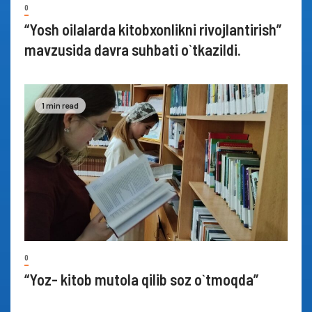
0
“Yosh oilalarda kitobxonlikni rivojlantirish”
mavzusida davra suhbati o`tkazildi.
1 min read
0
“Yoz- kitob mutola qilib soz o`tmoqda”