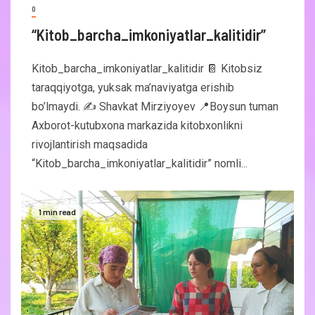
0
“Kitob_barcha_imkoniyatlar_kalitidir”
Kitob_barcha_imkoniyatlar_kalitidir 📔 Kitobsiz
taraqqiyotga, yuksak ma’naviyatga erishib
bo’lmaydi. ✍️ Shavkat Mirziyoyev 📍Boysun tuman
Axborot-kutubxona markazida kitobxonlikni
rivojlantirish maqsadida
“Kitob_barcha_imkoniyatlar_kalitidir” nomli...
1 min read