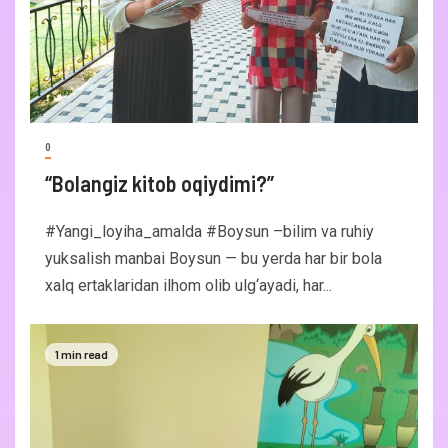
0
“Bolangiz kitob oqiydimi?”
#Yangi_loyiha_amalda #Boysun –bilim va ruhiy
yuksalish manbai Boysun — bu yerda har bir bola
xalq ertaklaridan ilhom olib ulg‘ayadi, har...
1 min read