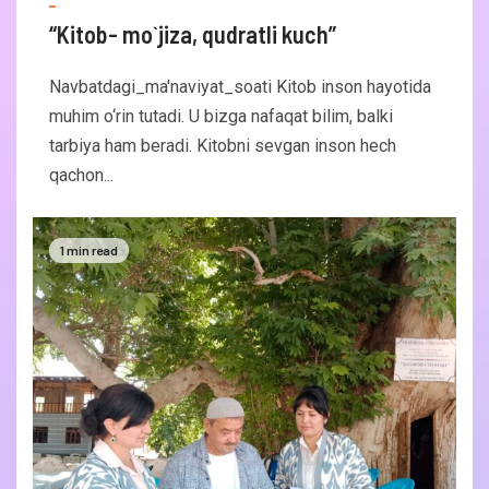
“Kitob- mo`jiza, qudratli kuch”
Navbatdagi_ma'naviyat_soati Kitob inson hayotida
muhim o‘rin tutadi. U bizga nafaqat bilim, balki
tarbiya ham beradi. Kitobni sevgan inson hech
qachon...
1 min read