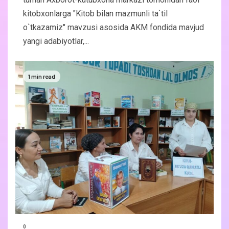
kitobxonlarga "Kitob bilan mazmunli ta`til
o`tkazamiz" mavzusi asosida AKM fondida mavjud
yangi adabiyotlar,...
1 min read
0