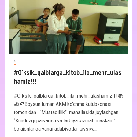
0
#O`ksik_qalblarga_kitob_ila_mehr_ulas
hamiz!!!
#O`ksik_qalblarga_kitob_ila_mehr_ulashamiz!!! 📚
✍️💐Boysun tuman AKM ko'chma kutubxonasi
tomonidan “Mustaqillik” mahallasida joylashgan
“Kunduzgi parvarish va tarbiya xizmati maskani”
bolajonlariga yangi adabiyotlar tavsiya...