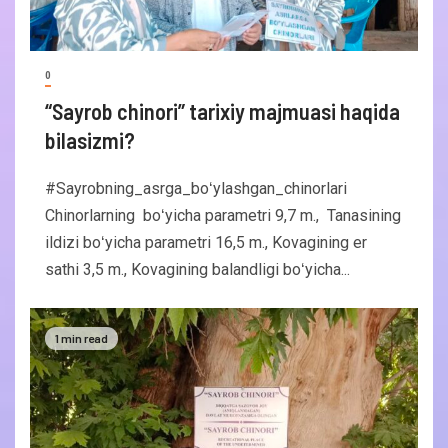
0
“Sayrob chinori” tarixiy majmuasi haqida
bilasizmi?
#Sayrobning_asrga_boʻylashgan_chinorlari
Chinorlarning boʻyicha parametri 9,7 m., Tanasining
ildizi boʻyicha parametri 16,5 m., Kovagining er
sathi 3,5 m., Kovagining balandligi boʻyicha...
1 min read