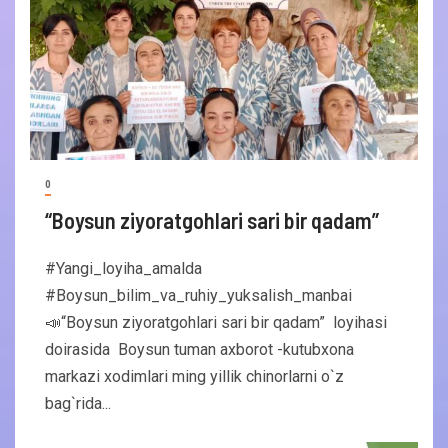
0
“Boysun ziyoratgohlari sari bir qadam”
#Yangi_loyiha_amalda
#Boysun_bilim_va_ruhiy_yuksalish_manbai
📣“Boysun ziyoratgohlari sari bir qadam” loyihasi
doirasida Boysun tuman axborot -kutubxona
markazi xodimlari ming yillik chinorlarni o`z
bag`rida...