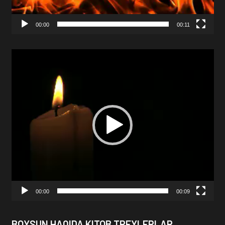
00:00
00:11
Video
Player
00:00
00:09
BOYSUN HAQIDA KITOB TREYLERLAR