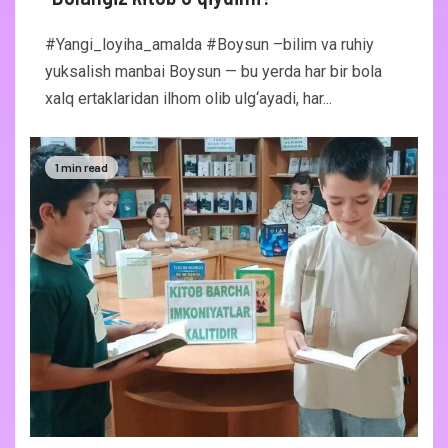
#Yangi_loyiha_amalda #Boysun –bilim va ruhiy
yuksalish manbai Boysun — bu yerda har bir bola
xalq ertaklaridan ilhom olib ulg‘ayadi, har...
1 min read