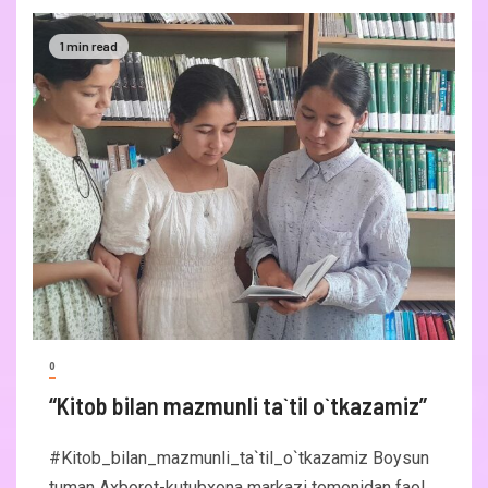
1 min read
0
“Kitob bilan mazmunli ta`til o`tkazamiz”
#Kitob_bilan_mazmunli_ta`til_o`tkazamiz Boysun
tuman Axborot-kutubxona markazi tomonidan faol