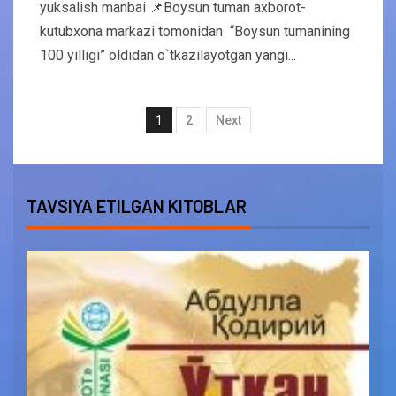
yuksalish manbai 📌Boysun tuman axborot-
kutubxona markazi tomonidan “Boysun tumanining
100 yilligi” oldidan o`tkazilayotgan yangi...
1
2
Next
TAVSIYA ETILGAN KITOBLAR