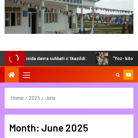
sida davra suhbati o`tkazildi.
“Yoz- kitob mutola qilib 
Home
2025
June
Month:
June 2025