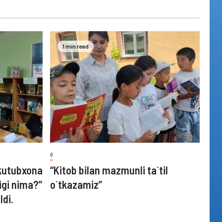
1 min read
0
kutubxona
“Kitob bilan mazmunli ta`til
igi nima?”
o`tkazamiz”
ldi.