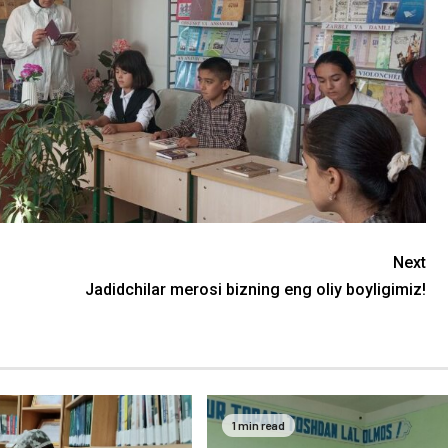
Next
Jadidchilar merosi bizning eng oliy boyligimiz!
1 min read