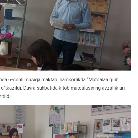
a 6-sonli musiqa maktabi hamkorlikda “Mutoalaa qilib,
`tkazildi. Davra suhbatida kitob mutoalasining avzalliklari,
tildi.