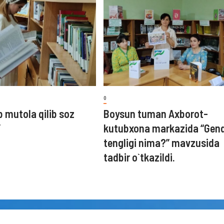
0
b mutola qilib soz
Boysun tuman Axborot-
”
kutubxona markazida “Gen
tengligi nima?” mavzusida
tadbir o`tkazildi.