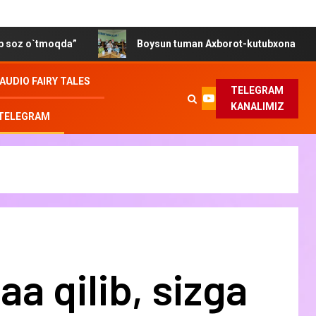
qda”
Boysun tuman Axborot-kutubxona markazida “Gender
AUDIO FAIRY TALES
TELEGRAM
KANALIMIZ
 TELEGRAM
aa qilib, sizga