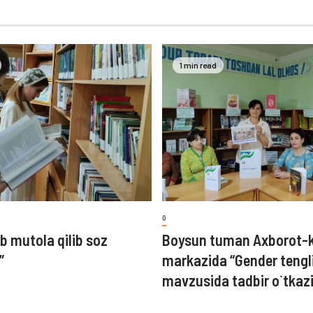
1 min read
0
b mutola qilib soz
Boysun tuman Axborot-
”
markazida “Gender tengl
mavzusida tadbir o`tkazi