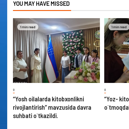
YOU MAY HAVE MISSED
1 min read
1 min read
0
0
“Yosh oilalarda kitobxonlikni
“Yoz- kito
rivojlantirish” mavzusida davra
o`tmoqda
suhbati o`tkazildi.