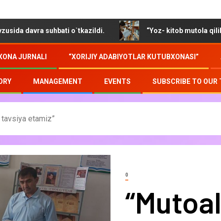
 suhbati o`tkazildi.
“Yoz- kitob mutola qilib soz o`tmo
XONA JURNALI
“XORIJIY ADABIYOTLAR KUTUBXONASI”
ORY
MANAGEMENT
EVENTS
SUBSCRIBE TO OUR
 tavsiya etamiz”
0
“Mutoal