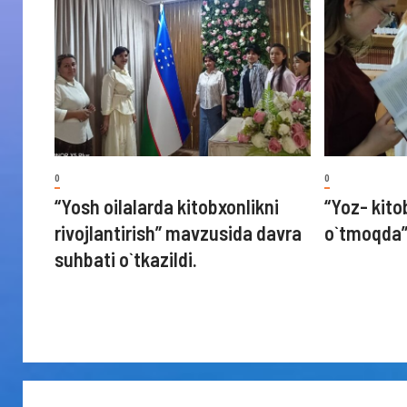
0
0
“Yosh oilalarda kitobxonlikni
“Yoz- kito
rivojlantirish” mavzusida davra
o`tmoqda
suhbati o`tkazildi.