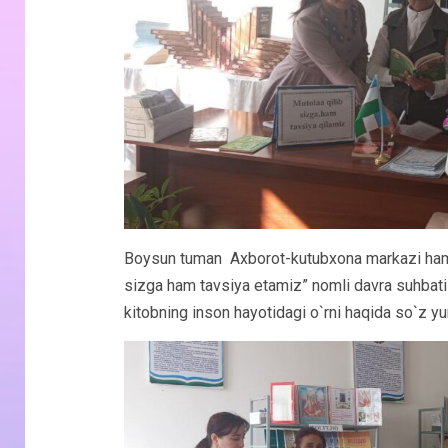
Boysun tuman Axborot-kutubxona markazi hamd
sizga ham tavsiya etamiz” nomli davra suhbati o
kitobning inson hayotidagi o`rni haqida so`z yuri