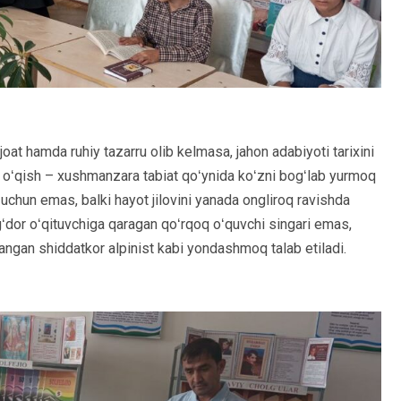
joat hamda ruhiy tazarru olib kelmasa, jahon adabiyoti tarixini
 oʻqish – xushmanzara tabiat qoʻynida koʻzni bogʻlab yurmoq
uchun emas, balki hayot jilovini yanada ongliroq ravishda
ʻdor oʻqituvchiga qaragan qoʻrqoq oʻquvchi singari emas,
ngan shiddatkor alpinist kabi yondashmoq talab etiladi.