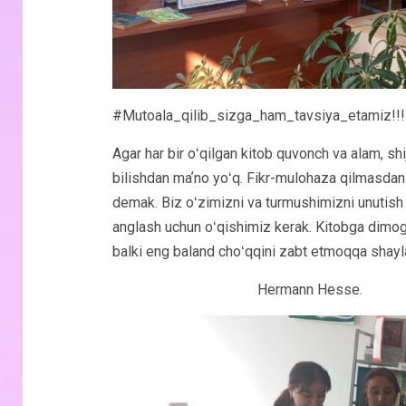
#Mutoala_qilib_sizga_ham_tavsiya_etamiz!!!
Agar har bir oʻqilgan kitob quvonch va alam, shi
bilishdan maʼno yoʻq. Fikr-mulohaza qilmasdan
demak. Biz oʻzimizni va turmushimizni unutish 
anglash uchun oʻqishimiz kerak. Kitobga dimog
balki eng baland choʻqqini zabt etmoqqa shayla
Hermann Hesse.