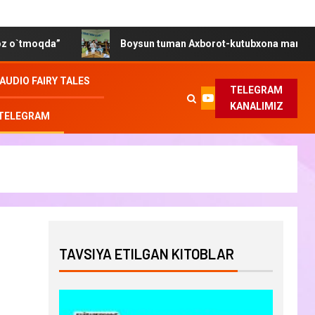
oqda”
Boysun tuman Axborot-kutubxona markazida “Gende
AUDIO FAIRY TALES
TELEGRAM
KANALIMIZ
 TELEGRAM
TAVSIYA ETILGAN KITOBLAR