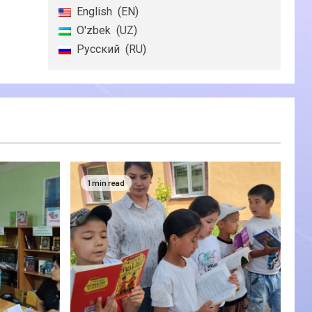
English
EN
O'zbek
UZ
Русский
RU
1 min read