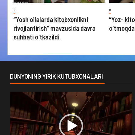
0
0
“Yosh oilalarda kitobxonlikni
“Yoz- kito
rivojlantirish” mavzusida davra
o`tmoqda
suhbati o`tkazildi.
DUNYONING YIRIK KUTUBXONALARI
Video
Player