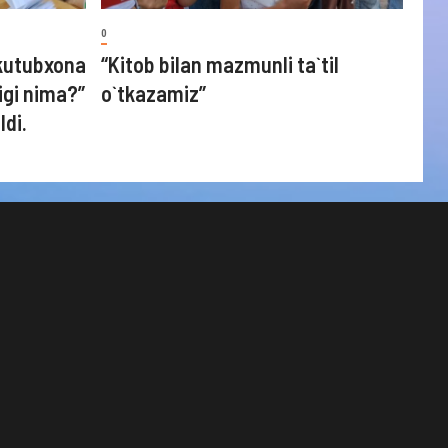
0
kutubxona
“Kitob bilan mazmunli ta`til
igi nima?”
o`tkazamiz”
ldi.