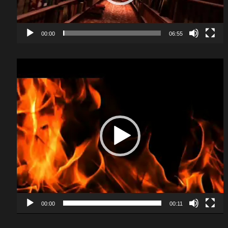
00:00
06:55
Video
Player
00:00
00:11