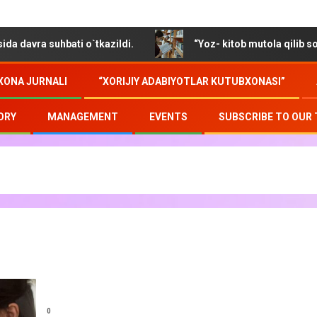
a suhbati o`tkazildi.
“Yoz- kitob mutola qilib soz o`tm
XONA JURNALI
“XORIJIY ADABIYOTLAR KUTUBXONASI”
ORY
MANAGEMENT
EVENTS
SUBSCRIBE TO OUR
0