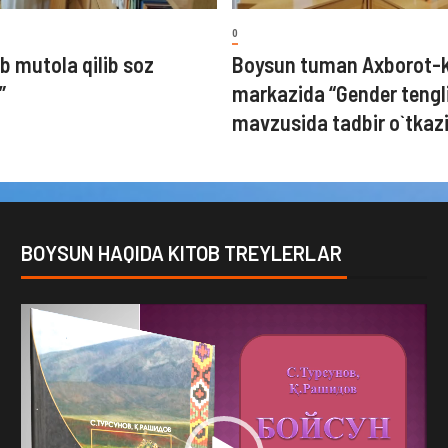
0
b mutola qilib soz
Boysun tuman Axborot-
”
markazida “Gender tengl
mavzusida tadbir o`tkazi
BOYSUN HAQIDA KITOB TREYLERLAR
Video
Player