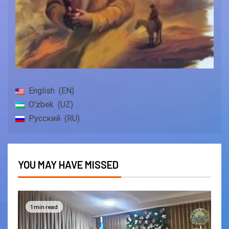
English
EN
O'zbek
UZ
Русский
RU
YOU MAY HAVE MISSED
1 min read