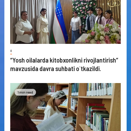
0
“Yosh oilalarda kitobxonlikni rivojlantirish”
mavzusida davra suhbati o`tkazildi.
1 min read