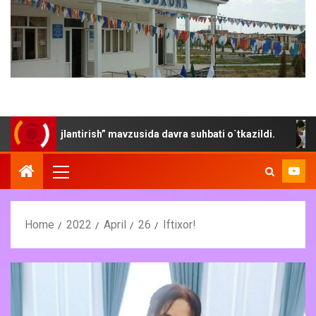
vojlantirish” mavzusida davra suhbati o`tkazildi.
“Yoz- 
Home
2022
April
26
Iftixor!