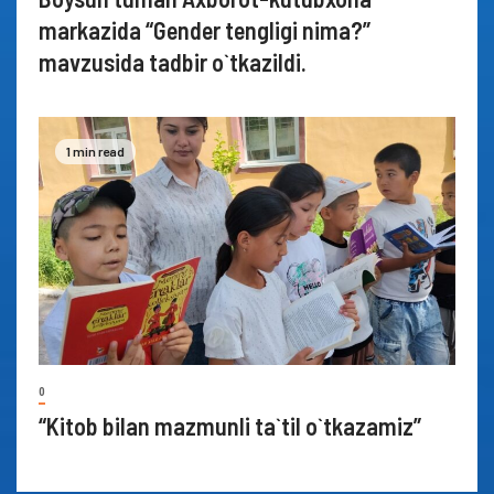
markazida “Gender tengligi nima?”
mavzusida tadbir o`tkazildi.
1 min read
0
“Kitob bilan mazmunli ta`til o`tkazamiz”