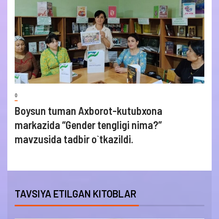
0
Boysun tuman Axborot-kutubxona
markazida “Gender tengligi nima?”
mavzusida tadbir o`tkazildi.
TAVSIYA ETILGAN KITOBLAR