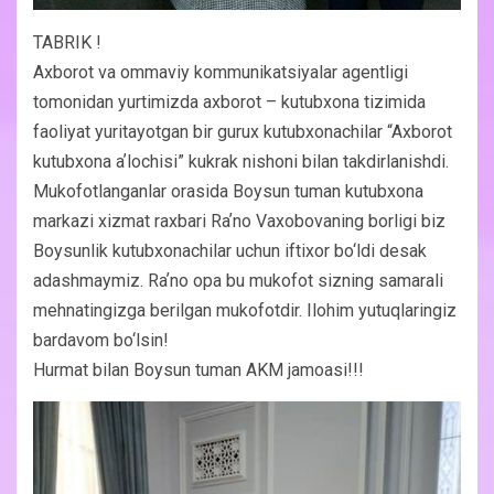
TABRIK !
Axborot va ommaviy kommunikatsiyalar agentligi
tomonidan yurtimizda axborot – kutubxona tizimida
faoliyat yuritayotgan bir gurux kutubxonachilar “Axborot
kutubxona aʼlochisi” kukrak nishoni bilan takdirlanishdi.
Mukofotlanganlar orasida Boysun tuman kutubxona
markazi xizmat raxbari Raʼno Vaxobovaning borligi biz
Boysunlik kutubxonachilar uchun iftixor bo‘ldi desak
adashmaymiz. Raʼno opa bu mukofot sizning samarali
mehnatingizga berilgan mukofotdir. Ilohim yutuqlaringiz
bardavom bo‘lsin!
Hurmat bilan Boysun tuman AKM jamoasi!!!