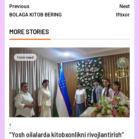
Previous
Next
BOLAGA KITOB BERING
Iftixor
MORE STORIES
1 min read
0
“Yosh oilalarda kitobxonlikni rivojlantirish”