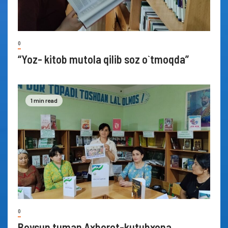
0
“Yoz- kitob mutola qilib soz o`tmoqda”
1 min read
0
Boysun tuman Axborot-kutubxona