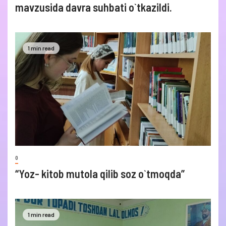
mavzusida davra suhbati o`tkazildi.
1 min read
0
“Yoz- kitob mutola qilib soz o`tmoqda”
1 min read