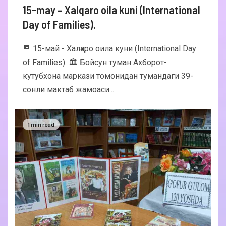
15-may – Xalqaro oila kuni (International
Day of Families).
📆 15-май - Халқаро оила куни (International Day
of Families). 🏛 Бойсун туман Ахборот-
кутубхона маркази томонидан тумандаги 39-
сонли мактаб жамоаси...
1 min read