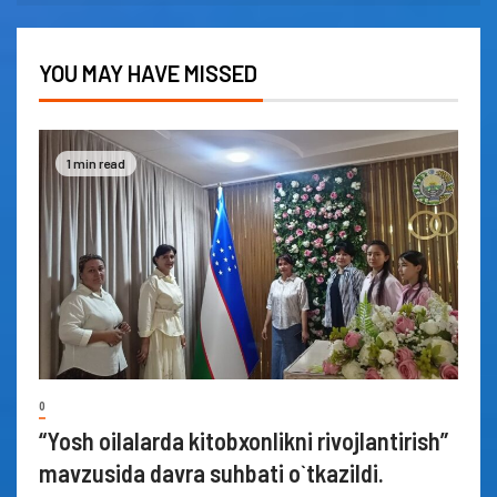
YOU MAY HAVE MISSED
1 min read
0
“Yosh oilalarda kitobxonlikni rivojlantirish”
mavzusida davra suhbati o`tkazildi.