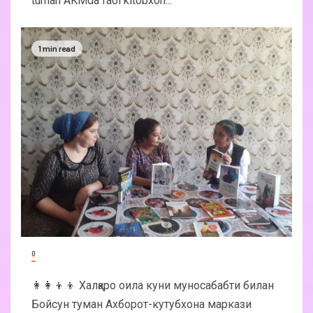
tuman AKMda faol kitobxon...
1 min read
0
👩‍👩‍👦‍👦 Халқаро оила куни муносабабти билан
Бойсун туман Ахборот-кутубхона маркази