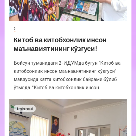
0
Китоб ва китобхонлик инсон
маънавиятининг кўзгуси!
Бойсун туманидаги 2-ИДУМда бугун "Китоб ва
китобхонлик инсон маънавиятининг кўзгуси"
мавзусида катта китобхонлик байрами бўлиб
ўтмоқда. "Китоб ва китобхонлик инсон...
1 min read