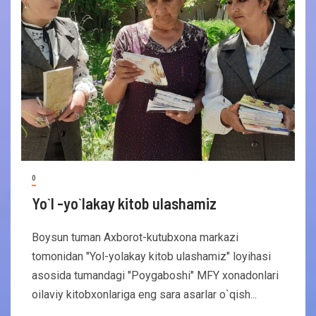
0
Yo`l -yo`lakay kitob ulashamiz
Boysun tuman Axborot-kutubxona markazi
tomonidan "Yol-yolakay kitob ulashamiz" loyihasi
asosida tumandagi "Poygaboshi" MFY xonadonlari
oilaviy kitobxonlariga eng sara asarlar o`qish...