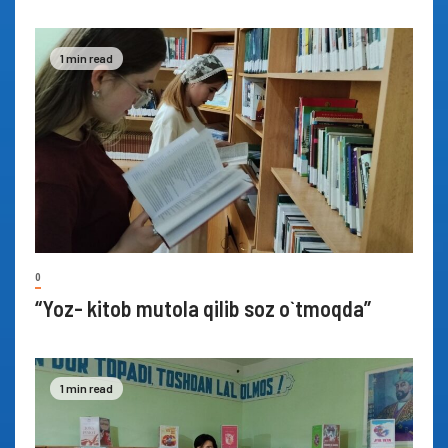
1 min read
0
“Yoz- kitob mutola qilib soz o`tmoqda”
1 min read