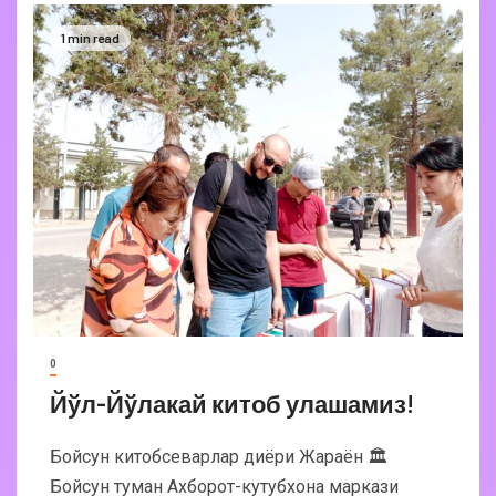
1 min read
0
Йўл-Йўлакай китоб улашамиз!
Бойсун китобсеварлар диёри Жараён 🏛
Бойсун туман Ахборот-кутубхона маркази