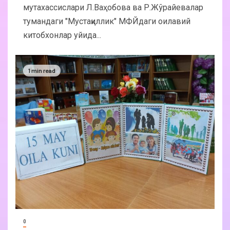
мутахассислари Л.Ваҳобова ва Р.Жўрайевалар
тумандаги "Мустақиллик" МФЙдаги оилавий
китобхонлар уйида...
1 min read
0