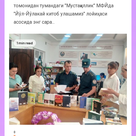
томонидан тумандаги "Мустақиллик" МФЙда
"Йўл-Йўлакай китоб улашамиз" лойиҳаси
асосида энг сара...
1 min read
0