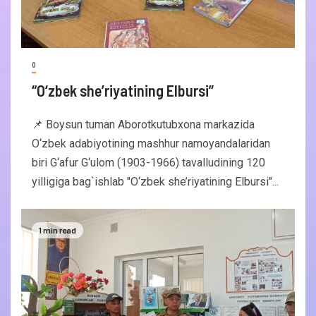
0
“O‘zbek she’riyatining Elbursi”
📌 Boysun tuman Aborotkutubxona markazida
O‘zbek adabiyotining mashhur namoyandalaridan
biri G‘afur G‘ulom (1903-1966) tavalludining 120
yilligiga bag`ishlab "O‘zbek she’riyatining Elbursi"...
1 min read