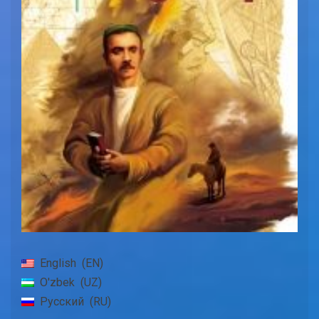
English
EN
O'zbek
UZ
Русский
RU