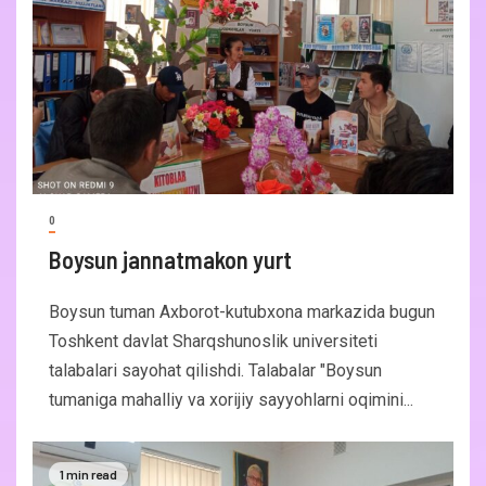
0
Boysun jannatmakon yurt
Boysun tuman Axborot-kutubxona markazida bugun
Toshkent davlat Sharqshunoslik universiteti
talabalari sayohat qilishdi. Talabalar "Boysun
tumaniga mahalliy va xorijiy sayyohlarni oqimini...
1 min read