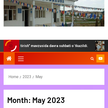
tirish” mavzusida davra suhbati o`tkazildi.
“Yoz- kitob 
Home
2023
May
Month:
May 2023