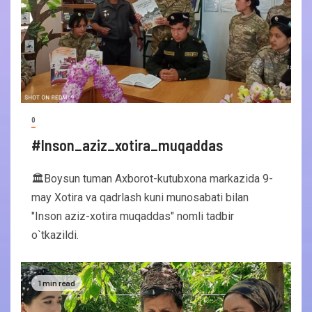
0
#Inson_aziz_xotira_muqaddas
🏛Boysun tuman Axborot-kutubxona markazida 9-
may Xotira va qadrlash kuni munosabati bilan
"Inson aziz-xotira muqaddas" nomli tadbir
o`tkazildi.
1 min read