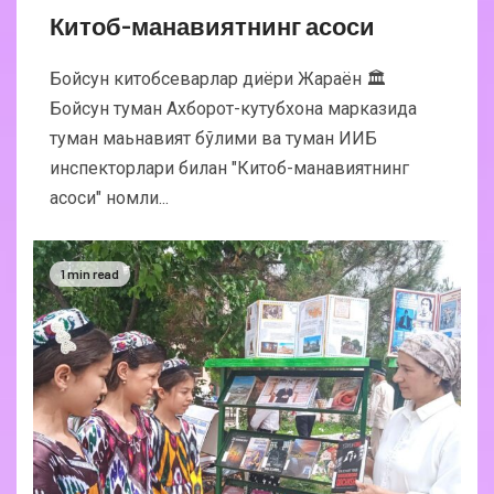
Китоб-манавиятнинг асоси
Бойсун китобсеварлар диёри Жараён 🏛
Бойсун туман Ахборот-кутубхона марказида
туман маьнавият бўлими ва туман ИИБ
инспекторлари билан "Китоб-манавиятнинг
асоси" номли...
1 min read