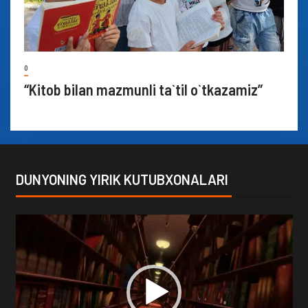
0
“Kitob bilan mazmunli ta`til o`tkazamiz”
DUNYONING YIRIK KUTUBXONALARI
Video
Player