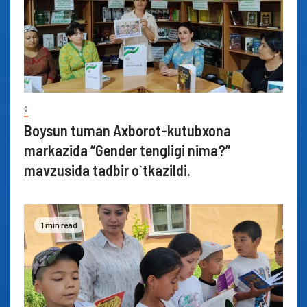
0
Boysun tuman Axborot-kutubxona
markazida “Gender tengligi nima?”
mavzusida tadbir o`tkazildi.
1 min read