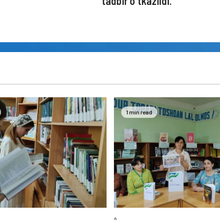
tadbir o`tkazildi.
1 min read
0