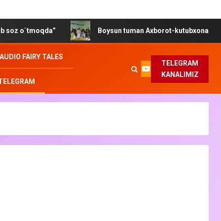
da”
Boysun tuman Axborot-kutubxona markazida “Gender
AUDIO FAIRY TALES
TELEGRAM
KANALIMIZ
 TELEGRAM