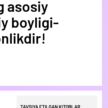
g asosiy
y boyligi-
nlikdir!
TAVSIYA ETILGAN KITOBLAR