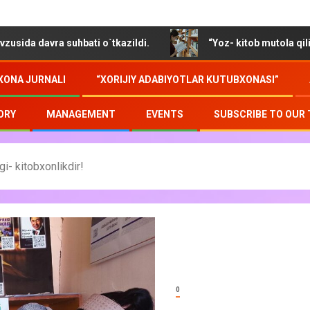
 suhbati o`tkazildi.
“Yoz- kitob mutola qilib soz o`tmoq
XONA JURNALI
“XORIJIY ADABIYOTLAR KUTUBXONASI”
ORY
MANAGEMENT
EVENTS
SUBSCRIBE TO OUR
i- kitobxonlikdir!
0