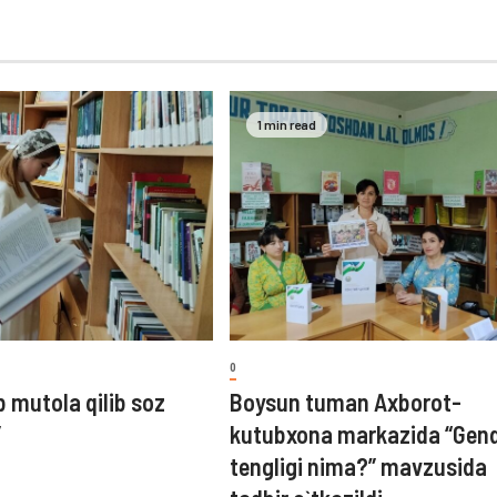
1 min read
0
b mutola qilib soz
Boysun tuman Axborot-
”
kutubxona markazida “Gen
tengligi nima?” mavzusida