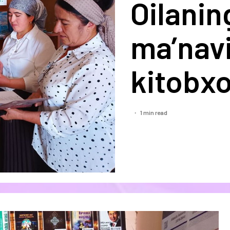
Oilanin
ma’navi
kitobxo
1 min read