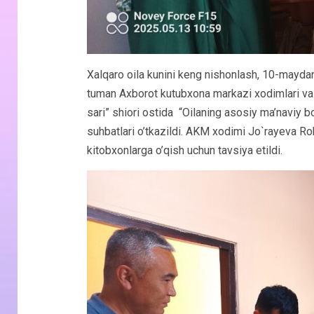
Xalqaro oila kunini keng nishonlash, 10-maydan
tuman Axborot kutubxona markazi xodimlari va “A
sari” shiori ostida “Oilaning asosiy ma’naviy b
suhbatlari o’tkazildi. AKM xodimi Jo`rayeva Rob
kitobxonlarga o’qish uchun tavsiya etildi.