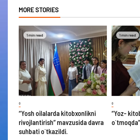
MORE STORIES
1 min read
1 min read
0
0
“Yosh oilalarda kitobxonlikni
“Yoz- kito
rivojlantirish” mavzusida davra
o`tmoqda
suhbati o`tkazildi.