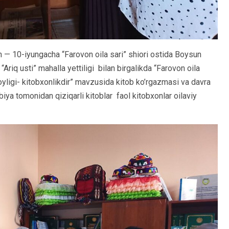
 — 10-iyungacha “Farovon oila sari” shiori ostida Boysun
riq usti” mahalla yettiligi bilan birgalikda “Farovon oila
oyligi- kitobxonlikdir” mavzusida kitob ko’rgazmasi va davra
iya tomonidan qiziqarli kitoblar faol kitobxonlar oilaviy