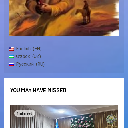
English
EN
O'zbek
UZ
Русский
RU
YOU MAY HAVE MISSED
1 min read