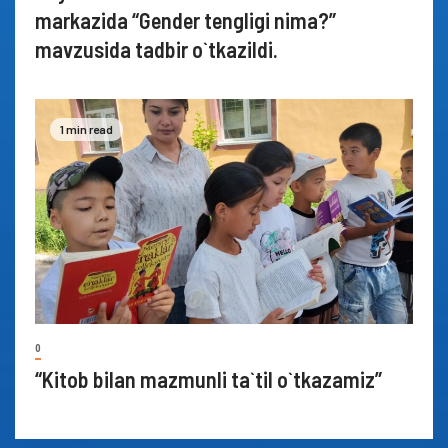
markazida “Gender tengligi nima?”
mavzusida tadbir o`tkazildi.
1 min read
0
“Kitob bilan mazmunli ta`til o`tkazamiz”