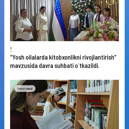
0
“Yosh oilalarda kitobxonlikni rivojlantirish”
mavzusida davra suhbati o`tkazildi.
1 min read