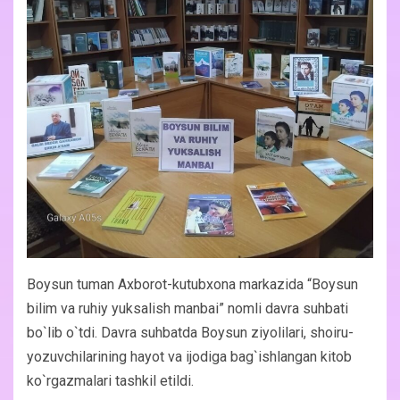
Boysun tuman Axborot-kutubxona markazida “Boysun
bilim va ruhiy yuksalish manbai” nomli davra suhbati
bo`lib o`tdi. Davra suhbatda Boysun ziyolilari, shoiru-
yozuvchilarining hayot va ijodiga bag`ishlangan kitob
ko`rgazmalari tashkil etildi.