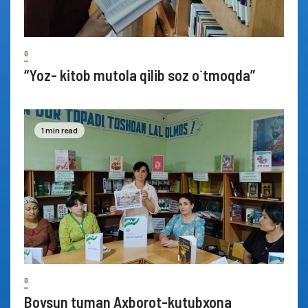
0
“Yoz- kitob mutola qilib soz o`tmoqda”
1 min read
0
Boysun tuman Axborot-kutubxona