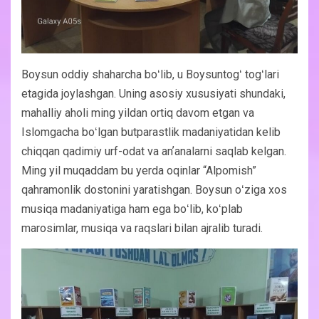
Boysun oddiy shaharcha boʻlib, u Boysuntogʻ togʻlari
etagida joylashgan. Uning asosiy xususiyati shundaki,
mahalliy aholi ming yildan ortiq davom etgan va
Islomgacha boʻlgan butparastlik madaniyatidan kelib
chiqqan qadimiy urf-odat va anʼanalarni saqlab kelgan.
Ming yil muqaddam bu yerda oqinlar “Alpomish”
qahramonlik dostonini yaratishgan. Boysun oʻziga xos
musiqa madaniyatiga ham ega boʻlib, koʻplab
marosimlar, musiqa va raqslari bilan ajralib turadi.