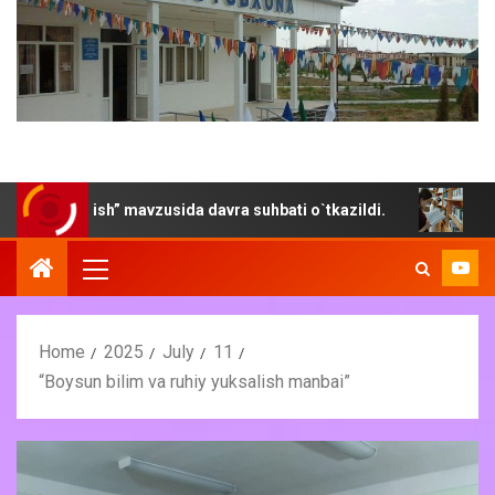
ntirish” mavzusida davra suhbati o`tkazildi.
“Yoz- kitob 
Home
2025
July
11
“Boysun bilim va ruhiy yuksalish manbai”