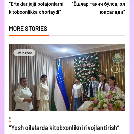
“Ertaklar jajji bolajonlarni
“Ёшлар таянч бўлса, эл
kitobxonlikka chorlaydi”
юксалади”
MORE STORIES
1 min read
0
“Yosh oilalarda kitobxonlikni rivojlantirish”