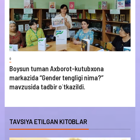
0
Boysun tuman Axborot-kutubxona
markazida “Gender tengligi nima?”
mavzusida tadbir o`tkazildi.
TAVSIYA ETILGAN KITOBLAR