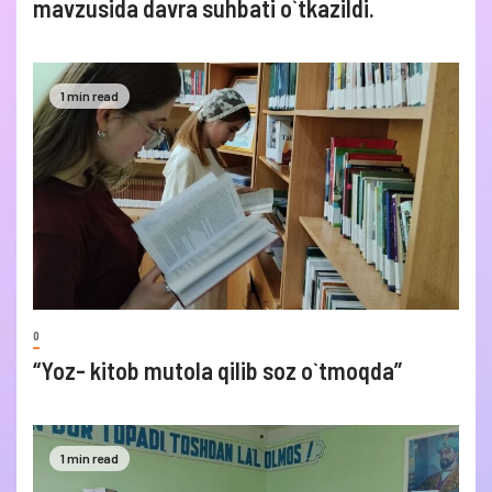
mavzusida davra suhbati o`tkazildi.
1 min read
0
“Yoz- kitob mutola qilib soz o`tmoqda”
1 min read