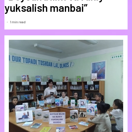
yuksalish manbai”
1 min read