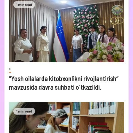
1 min read
0
“Yosh oilalarda kitobxonlikni rivojlantirish”
mavzusida davra suhbati o`tkazildi.
1 min read