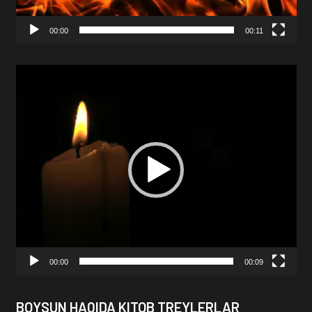
00:00
00:11
Video
Player
00:00
00:09
BOYSUN HAQIDA KITOB TREYLERLAR