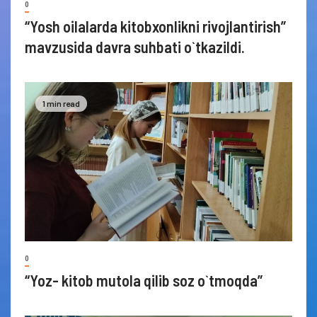
0
“Yosh oilalarda kitobxonlikni rivojlantirish”
mavzusida davra suhbati o`tkazildi.
1 min read
0
“Yoz- kitob mutola qilib soz o`tmoqda”