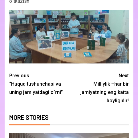
o`tkazish
Previous
Next
“Huquq tushunchasi va
Milliylik –har bir
uning jamiyatdagi o`rni”
jamiyatning eng katta
boyligidir!
MORE STORIES