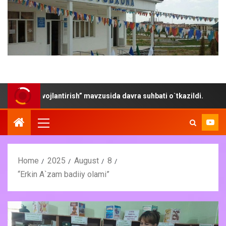
ni rivojlantirish” mavzusida davra suhbati o`tkazildi.
“Y
Home
2025
August
8
“Erkin A`zam badiiy olami”