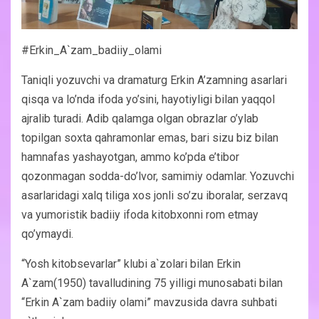
#Erkin_A`zam_badiiy_olami
Taniqli yozuvchi va dramaturg Erkin A’zamning asarlari
qisqa va lo’nda ifoda yo’sini, hayotiyligi bilan yaqqol
ajralib turadi. Adib qalamga olgan obrazlar o’ylab
topilgan soxta qahramonlar emas, bari sizu biz bilan
hamnafas yashayotgan, ammo ko’pda e’tibor
qozonmagan sodda-do’lvor, samimiy odamlar. Yozuvchi
asarlaridagi xalq tiliga xos jonli so’zu iboralar, serzavq
va yumoristik badiiy ifoda kitobxonni rom etmay
qo’ymaydi.
“Yosh kitobsevarlar” klubi a`zolari bilan Erkin
A`zam(1950) tavalludining 75 yilligi munosabati bilan
“Erkin A`zam badiiy olami” mavzusida davra suhbati