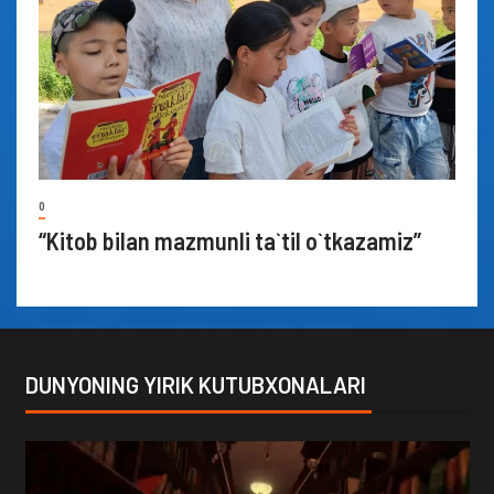
0
“Kitob bilan mazmunli ta`til o`tkazamiz”
DUNYONING YIRIK KUTUBXONALARI
Video
Player