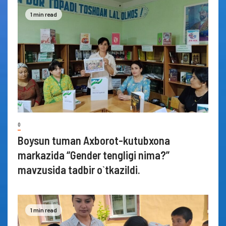
1 min read
0
Boysun tuman Axborot-kutubxona
markazida “Gender tengligi nima?”
mavzusida tadbir o`tkazildi.
1 min read