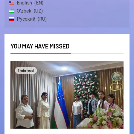
English
EN
O'zbek
UZ
Русский
RU
YOU MAY HAVE MISSED
1 min read