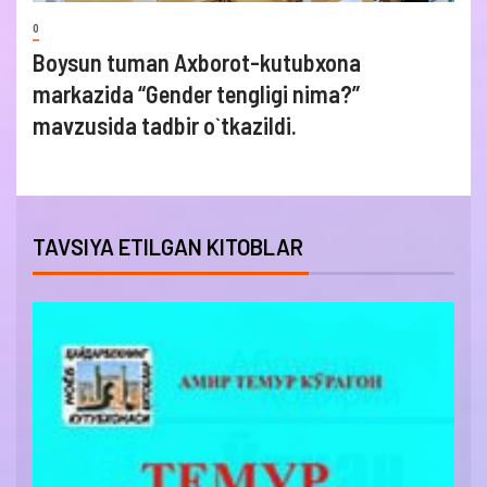
0
Boysun tuman Axborot-kutubxona
markazida “Gender tengligi nima?”
mavzusida tadbir o`tkazildi.
TAVSIYA ETILGAN KITOBLAR