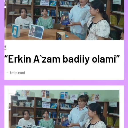
0
“Erkin A`zam badiiy olami”
1 min read