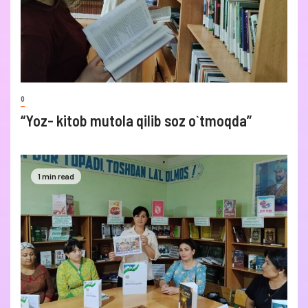
0
“Yoz- kitob mutola qilib soz o`tmoqda”
1 min read