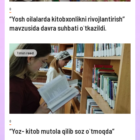
0
“Yosh oilalarda kitobxonlikni rivojlantirish”
mavzusida davra suhbati o`tkazildi.
1 min read
0
“Yoz- kitob mutola qilib soz o`tmoqda”