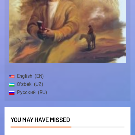
English
EN
O'zbek
UZ
Русский
RU
YOU MAY HAVE MISSED