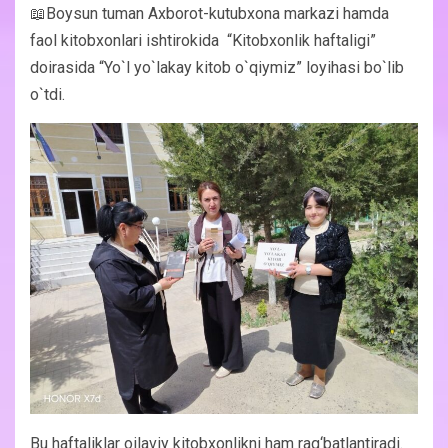
📖Boysun tuman Axborot-kutubxona markazi hamda
faol kitobxonlari ishtirokida “Kitobxonlik haftaligi”
doirasida “Yo`l yo`lakay kitob o`qiymiz” loyihasi bo`lib
o`tdi.
Bu haftaliklar oilaviy kitobxonlikni ham rag‘batlantiradi.