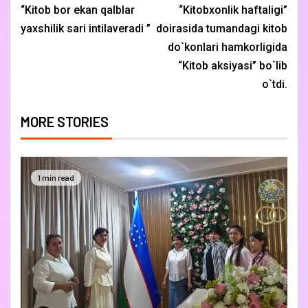
“Kitob bor ekan qalblar
“Kitobxonlik haftaligi”
yaxshilik sari intilaveradi ”
doirasida tumandagi kitob
do`konlari hamkorligida
“Kitob aksiyasi” bo`lib
o`tdi.
MORE STORIES
1 min read