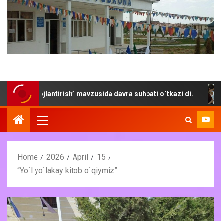
rivojlantirish” mavzusida davra suhbati o`tkazildi.
“Yoz-
Home
2026
April
15
“Yo`l yo`lakay kitob o`qiymiz”