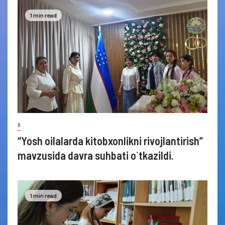
1 min read
0
“Yosh oilalarda kitobxonlikni rivojlantirish”
mavzusida davra suhbati o`tkazildi.
1 min read