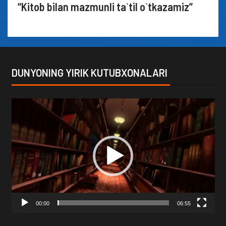
“Kitob bilan mazmunli ta`til o`tkazamiz”
DUNYONING YIRIK KUTUBXONALARI
Video
Player
00:00
06:55