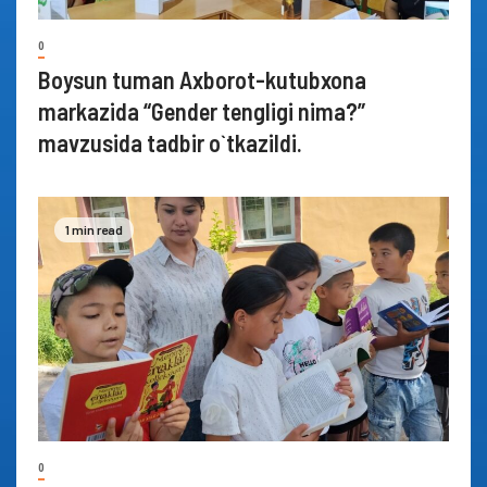
0
Boysun tuman Axborot-kutubxona
markazida “Gender tengligi nima?”
mavzusida tadbir o`tkazildi.
1 min read
0