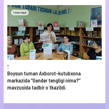
1 min read
0
Boysun tuman Axborot-kutubxona
markazida “Gender tengligi nima?”
mavzusida tadbir o`tkazildi.