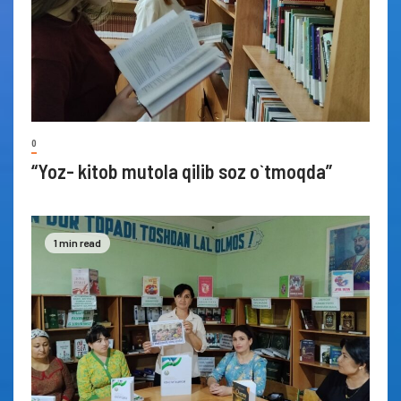
0
“Yoz- kitob mutola qilib soz o`tmoqda”
1 min read