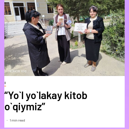
0
“Yo`l yo`lakay kitob
o`qiymiz”
1 min read