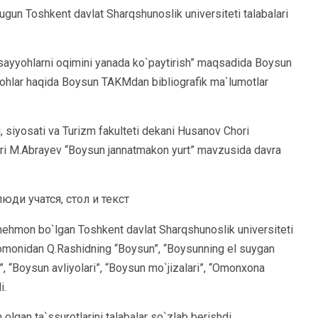
un Toshkent davlat Sharqshunoslik universiteti talabalari
y sayyohlarni oqimini yanada ko`paytirish” maqsadida Boysun
gohlar haqida Boysun TAKMdan bibliografik ma`lumotlar
, siyosati va Turizm fakulteti dekani Husanov Chori
ari M.Abrayev “Boysun jannatmakon yurt” mavzusida davra
hmon bo`lgan Toshkent davlat Sharqshunoslik universiteti
omonidan Q.Rashidning “Boysun”, “Boysunning el suygan
, “Boysun avliyolari”, “Boysun mo`jizalari”, “Omonxona
i.
olgan ta`ssurotlarini talabalar so`zlab berishdi.