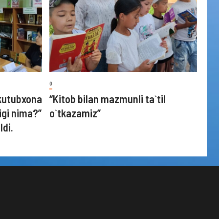
0
kutubxona
“Kitob bilan mazmunli ta`til
igi nima?”
o`tkazamiz”
ldi.