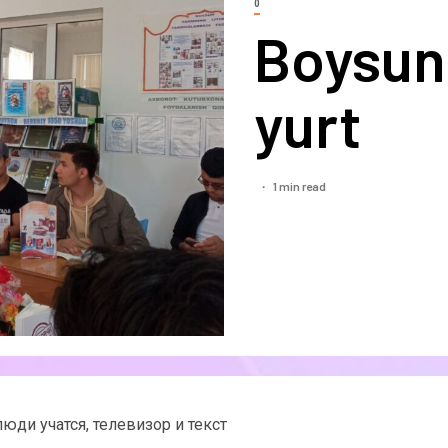
0
Boysun
yurt
1 min read