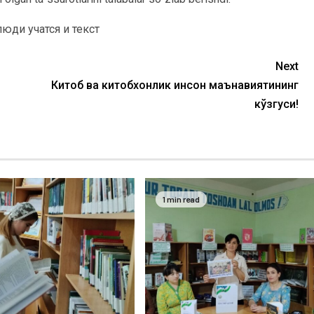
Next
Китоб ва китобхонлик инсон маънавиятининг
кўзгуси!
1 min read