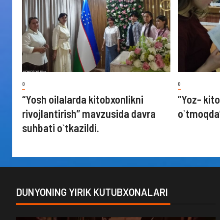
0
0
“Yosh oilalarda kitobxonlikni
“Yoz- kito
rivojlantirish” mavzusida davra
o`tmoqda
suhbati o`tkazildi.
DUNYONING YIRIK KUTUBXONALARI