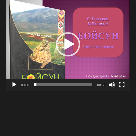
Video
Player
00:00
00:55