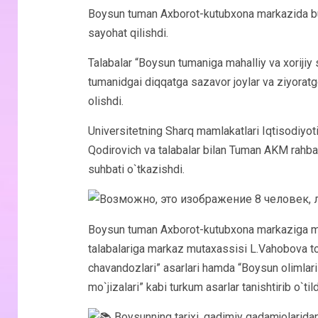
Boysun tuman Axborot-kutubxona markazida bug
sayohat qilishdi.
Talabalar “Boysun tumaniga mahalliy va xoriji
tumanidgai diqqatga sazavor joylar va ziyorat
olishdi.
Universitetning Sharq mamlakatlari Iqtisodiyoti
Qodirovich va talabalar bilan Tuman AKM rahb
suhbati o`tkazishdi.
Boysun tuman Axborot-kutubxona markaziga me
talabalariga markaz mutaxassisi L.Vahobova t
chavandozlari” asarlari hamda “Boysun olimlari”
mo`jizalari” kabi turkum asarlar tanishtirib o`tild
Boysunning tarixi, qadimiy qadamjolaridan 