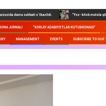
vra suhbati o`tkazildi.
“Yoz- kitob mutola qilib soz o`
XONA JURNALI
“XORIJIY ADABIYOTLAR KUTUBXONASI”
ORY
MANAGEMENT
EVENTS
SUBSCRIBE TO OUR