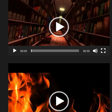
Video
Player
00:00
06:55
Video
Player