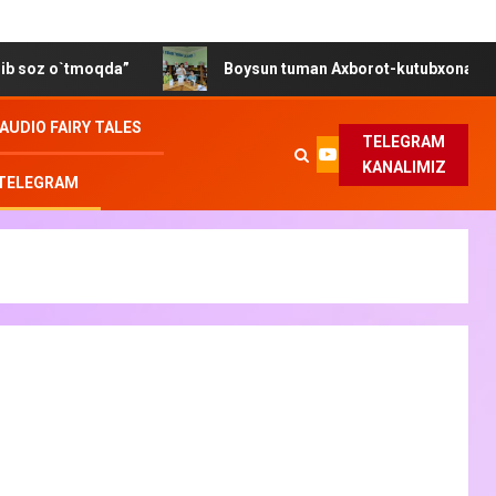
tmoqda”
Boysun tuman Axborot-kutubxona markazida “Gen
AUDIO FAIRY TALES
TELEGRAM
KANALIMIZ
 TELEGRAM