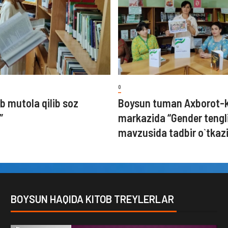
0
b mutola qilib soz
Boysun tuman Axborot-
”
markazida “Gender tengl
mavzusida tadbir o`tkazi
BOYSUN HAQIDA KITOB TREYLERLAR