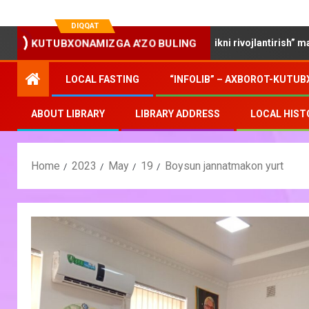
DIQQAT
“Yosh oilalarda kitobxonlikni rivojlantirish” mavzusida da
KUTUBXONAMIZGA A'ZO BULING
LOCAL FASTING
“INFOLIB” – AXBOROT-KUTUB
ABOUT LIBRARY
LIBRARY ADDRESS
LOCAL HIST
Home
2023
May
19
Boysun jannatmakon yurt