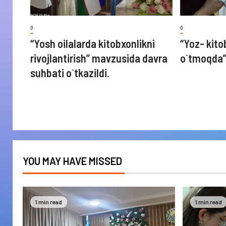
0
0
“Yosh oilalarda kitobxonlikni
“Yoz- kito
rivojlantirish” mavzusida davra
o`tmoqda
suhbati o`tkazildi.
YOU MAY HAVE MISSED
1 min read
1 min read