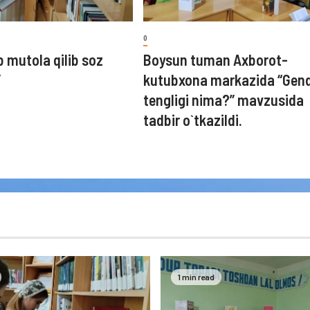
0
b mutola qilib soz
Boysun tuman Axborot-
”
kutubxona markazida “Gen
tengligi nima?” mavzusida
tadbir o`tkazildi.
1 min read