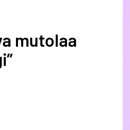
va mutolaa
i”