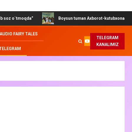
da”
Boysun tuman Axborot-kutubxona markazida “Gender 
AUDIO FAIRY TALES
TELEGRAM
KANALIMIZ
 TELEGRAM