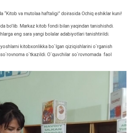
Kitob va mutolaa haftaligi” doirasida Ochiq eshiklar kuni!
 bo’lib. Markaz kitob fondi bilan yaqindan tanishishdi.
rga eng sara yangi bolalar adabiyotlari tanishtirildi.
yoshlarni kitobxonlikka bo`lgan qiziqishlarini o`rganish
so`rovnoma o`tkazildi. O`quvchilar so`rovnomada faol