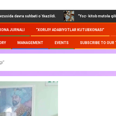
suhbati o`tkazildi.
“Yoz- kitob mutola qilib soz o`tmoq
XONA JURNALI
“XORIJIY ADABIYOTLAR KUTUBXONASI”
ORY
MANAGEMENT
EVENTS
SUBSCRIBE TO OUR
gi”