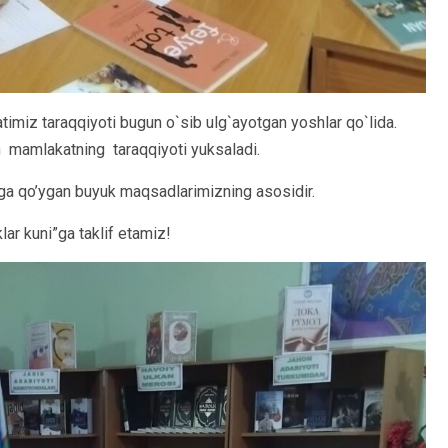
timiz taraqqiyoti bugun o`sib ulg`ayotgan yoshlar qo`lida.
an mamlakatning taraqqiyoti yuksaladi.
ga qo’ygan buyuk maqsadlarimizning asosidir.
ar kuni”ga taklif etamiz!