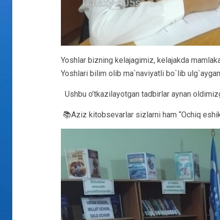
Yoshlar bizning kelajagimiz, kelajakda mamlaka
Yoshlari bilim olib ma`naviyatli bo`lib ulg`ayg
Ushbu o’tkazilayotgan tadbirlar aynan oldimiz
📚Aziz kitobsevarlar sizlarni ham “Ochiq eshikl