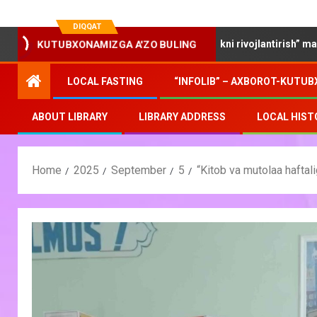
DIQQAT
KUTUBXONAMIZGA A'ZO BULING
“Yosh oilalarda kitobxonlikni rivojlantirish” mavzusida davra 
LOCAL FASTING
“INFOLIB” – AXBOROT-KUTUB
ABOUT LIBRARY
LIBRARY ADDRESS
LOCAL HIST
Home
2025
September
5
“Kitob va mutolaa haftali