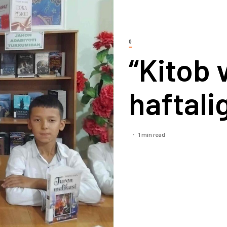
0
“Kitob 
haftalig
1 min read