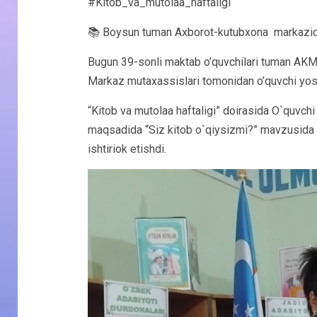
#Kitob_va_mutolaa_haftaligi
📚 Boysun tuman Axborot-kutubxona markazida “
Bugun 39-sonli maktab o’quvchilari tuman AKMda
Markaz mutaxassislari tomonidan o’quvchi yoshla
“Kitob va mutolaa haftaligi” doirasida O`quvchi 
maqsadida “Siz kitob o`qiysizmi?” mavzusida 
ishtiriok etishdi.