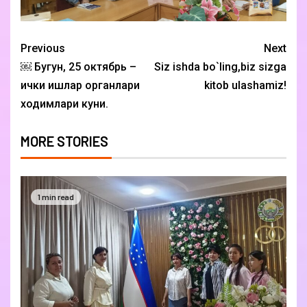
Previous
Next
￼ Бугун, 25 октябрь –
Siz ishda bo`ling,biz sizga
ички ишлар органлари
kitob ulashamiz!
ходимлари куни.
MORE STORIES
1 min read