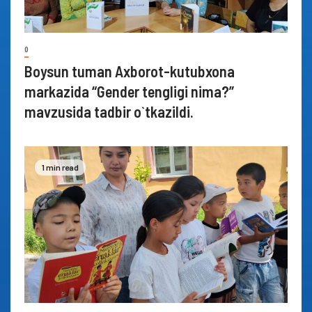
0
Boysun tuman Axborot-kutubxona
markazida “Gender tengligi nima?”
mavzusida tadbir o`tkazildi.
1 min read