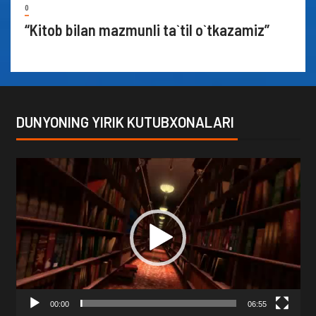
0
“Kitob bilan mazmunli ta`til o`tkazamiz”
DUNYONING YIRIK KUTUBXONALARI
Video
Player
00:00
06:55