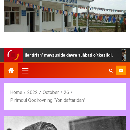
vojlantirish” mavzusida davra suhbati o`tkazildi.
“Yoz- 
Home
2022
October
26
Pirimqul Qodirovning “Yon daftaridan”