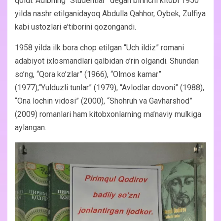
qoldi. Adibning “Studentlar” degan birinchi kitobi 1950
yilda nashr etilganidayoq Abdulla Qahhor, Oybek, Zulfiya
kabi ustozlari e’tiborini qozongandi.
1958 yilda ilk bora chop etilgan “Uch ildiz” romani
adabiyot ixlosmandlari qalbidan o’rin olgandi. Shundan
so’ng, “Qora ko’zlar” (1966), “Olmos kamar”
(1977),“Yulduzli tunlar” (1979), “Avlodlar dovoni” (1988),
“Ona lochin vidosi” (2000), “Shohruh va Gavharshod”
(2009) romanlari ham kitobxonlarning ma’naviy mulkiga
aylangan.