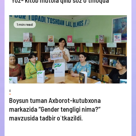
1 min read
0
Boysun tuman Axborot-kutubxona
markazida “Gender tengligi nima?”
mavzusida tadbir o`tkazildi.