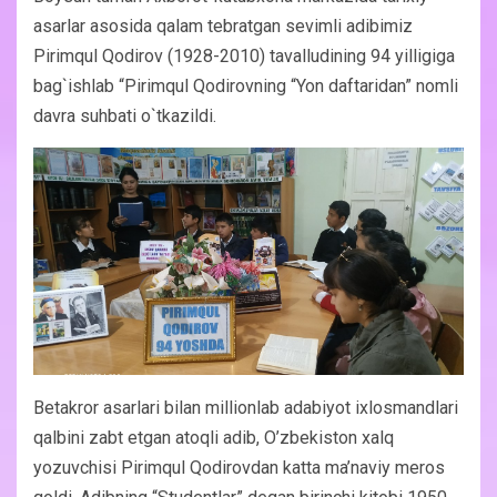
asarlar asosida qalam tebratgan sevimli adibimiz
Pirimqul Qodirov (1928-2010) tavalludining 94 yilligiga
bag`ishlab “Pirimqul Qodirovning “Yon daftaridan” nomli
davra suhbati o`tkazildi.
Betakror asarlari bilan millionlab adabiyot ixlosmandlari
qalbini zabt etgan atoqli adib, O’zbekiston xalq
yozuvchisi Pirimqul Qodirovdan katta ma’naviy meros