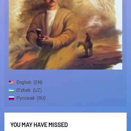
English
EN
O'zbek
UZ
Русский
RU
YOU MAY HAVE MISSED