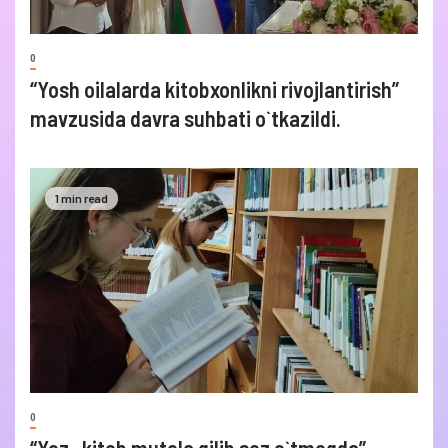
0
“Yosh oilalarda kitobxonlikni rivojlantirish”
mavzusida davra suhbati o`tkazildi.
1 min read
0
“Yoz- kitob mutola qilib soz o`tmoqda”