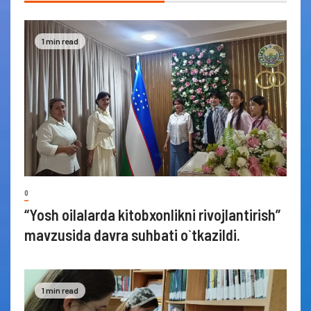
1 min read
0
“Yosh oilalarda kitobxonlikni rivojlantirish”
mavzusida davra suhbati o`tkazildi.
1 min read