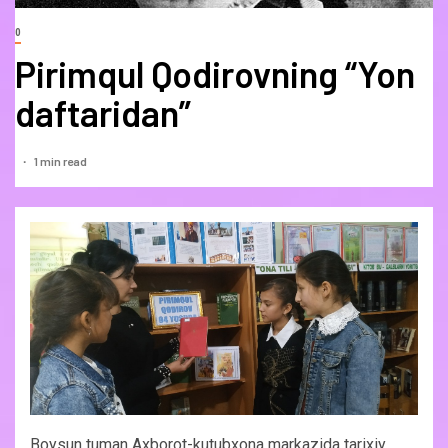
0
Pirimqul Qodirovning “Yon
daftaridan”
1 min read
Boysun tuman Axborot-kutubxona markazida tarixiy