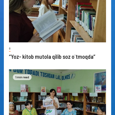
0
“Yoz- kitob mutola qilib soz o`tmoqda”
1 min read