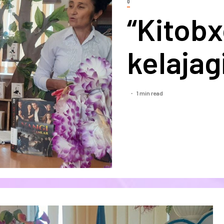
0
“Kitobx
kelajagi
1 min read