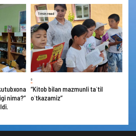
1 min read
0
kutubxona
“Kitob bilan mazmunli ta`til
igi nima?”
o`tkazamiz”
ldi.