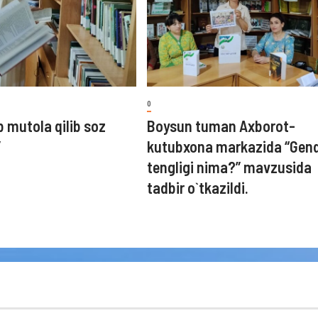
0
b mutola qilib soz
Boysun tuman Axborot-
”
kutubxona markazida “Gen
tengligi nima?” mavzusida
tadbir o`tkazildi.