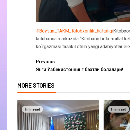
#Boysun_TAKM_Kitobxonlik_haftaligi
Kitobxon
kutubxona markazida “Kitobxon bola -millat kel
ko`rgazmasi tashkil etilib yangi adabiyotlar elek
Previous
Янги Ўзбекистоннинг бахтли болалари!
MORE STORIES
1 min read
1 min read