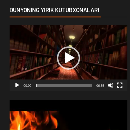
DUNYONING YIRIK KUTUBXONALARI
Video
Player
00:00
06:55
Video
Player