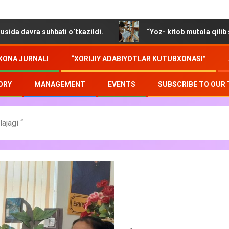
uhbati o`tkazildi.
“Yoz- kitob mutola qilib soz o`tmoqd
XONA JURNALI
“XORIJIY ADABIYOTLAR KUTUBXONASI”
ORY
MANAGEMENT
EVENTS
SUBSCRIBE TO OUR
ajagi “