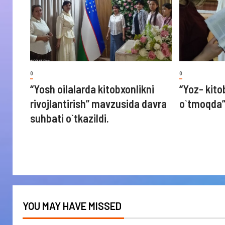
0
0
“Yosh oilalarda kitobxonlikni
“Yoz- kito
rivojlantirish” mavzusida davra
o`tmoqda
suhbati o`tkazildi.
YOU MAY HAVE MISSED