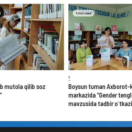
1 min read
0
b mutola qilib soz
Boysun tuman Axborot-
”
markazida “Gender tengl
mavzusida tadbir o`tkazi