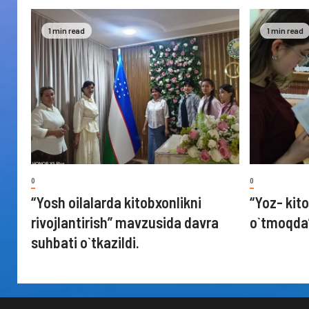
1 min read
1 min read
0
0
“Yosh oilalarda kitobxonlikni
“Yoz- kito
rivojlantirish” mavzusida davra
o`tmoqda
suhbati o`tkazildi.