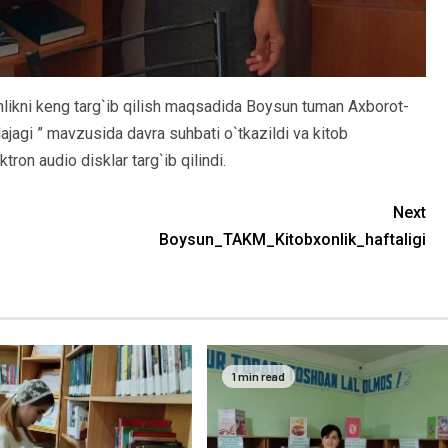
likni keng targ`ib qilish maqsadida Boysun tuman Axborot-
ajagi ” mavzusida davra suhbati o`tkazildi va kitob
tron audio disklar targ`ib qilindi.
Next
Boysun_TAKM_Kitobxonlik_haftaligi
1 min read