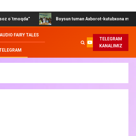
a”
Boysun tuman Axborot-kutubxona markazida “Gender t
AUDIO FAIRY TALES
TELEGRAM
KANALIMIZ
 TELEGRAM