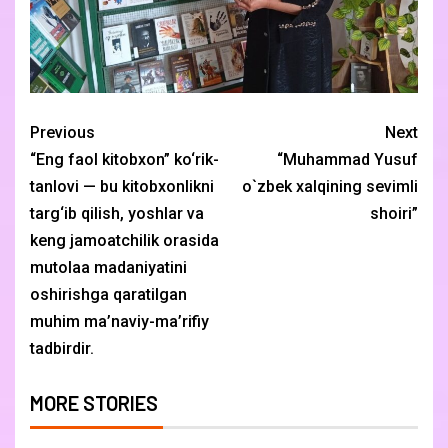
Previous
Next
“Eng faol kitobxon” ko‘rik-
“Muhammad Yusuf
tanlovi — bu kitobxonlikni
o`zbek xalqining sevimli
targ‘ib qilish, yoshlar va
shoiri”
keng jamoatchilik orasida
mutolaa madaniyatini
oshirishga qaratilgan
muhim ma’naviy-ma’rifiy
tadbirdir.
MORE STORIES