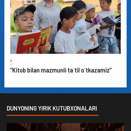
0
“Kitob bilan mazmunli ta`til o`tkazamiz”
DUNYONING YIRIK KUTUBXONALARI
Video