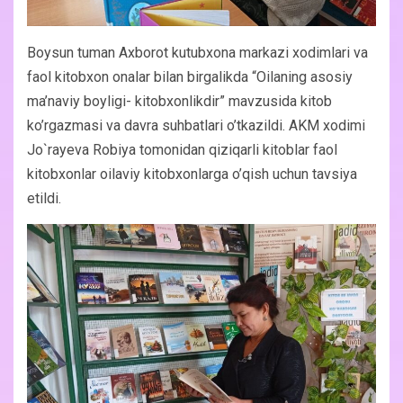
Boysun tuman Axborot kutubxona markazi xodimlari va
faol kitobxon onalar bilan birgalikda “Oilaning asosiy
ma’naviy boyligi- kitobxonlikdir” mavzusida kitob
ko’rgazmasi va davra suhbatlari o’tkazildi. AKM xodimi
Jo`rayeva Robiya tomonidan qiziqarli kitoblar faol
kitobxonlar oilaviy kitobxonlarga o’qish uchun tavsiya
etildi.