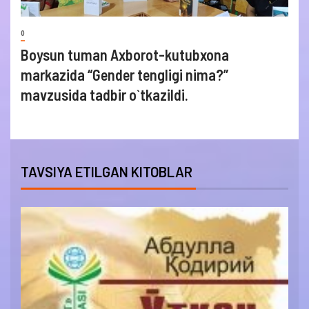
0
Boysun tuman Axborot-kutubxona
markazida “Gender tengligi nima?”
mavzusida tadbir o`tkazildi.
TAVSIYA ETILGAN KITOBLAR