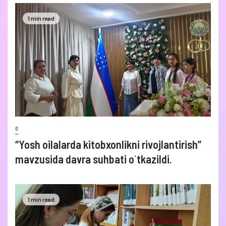
1 min read
0
“Yosh oilalarda kitobxonlikni rivojlantirish”
mavzusida davra suhbati o`tkazildi.
1 min read