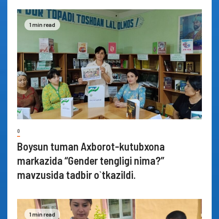
1 min read
0
Boysun tuman Axborot-kutubxona
markazida “Gender tengligi nima?”
mavzusida tadbir o`tkazildi.
1 min read