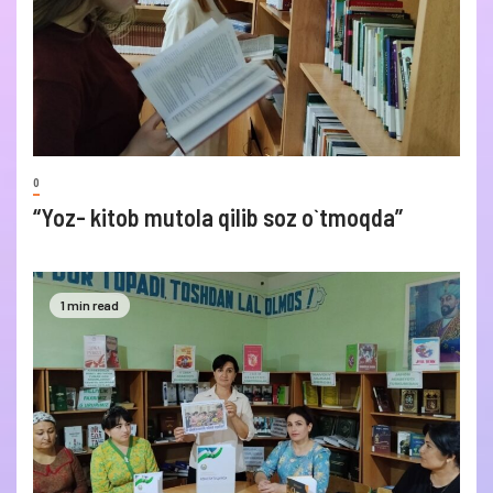
0
“Yoz- kitob mutola qilib soz o`tmoqda”
1 min read