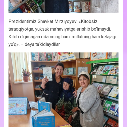
Prezidentimiz Shavkat Mirziyoyev: «Kitobsiz
taraqqiyotga, yuksak maʼnaviyatga erishib bo‘lmaydi.
Kitob o‘qimagan odamning ham, millatning ham kelajagi
yo‘q», – deya taʼkidlaydilar.