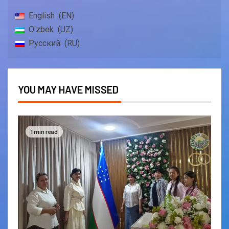
English
EN
O'zbek
UZ
Русский
RU
YOU MAY HAVE MISSED
1 min read