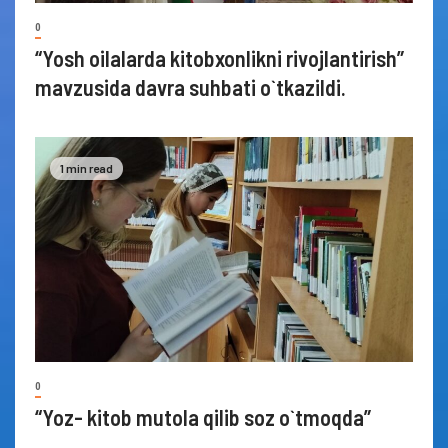
0
“Yosh oilalarda kitobxonlikni rivojlantirish”
mavzusida davra suhbati o`tkazildi.
1 min read
0
“Yoz- kitob mutola qilib soz o`tmoqda”