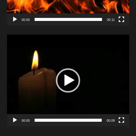
00:00
00:11
Video
Player
00:00
00:09