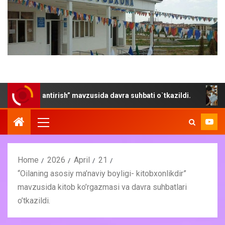
vojlantirish” mavzusida davra suhbati o`tkazildi.
“Yoz- k
Home
2026
April
21
“Oilaning asosiy ma’naviy boyligi- kitobxonlikdir”
mavzusida kitob ko’rgazmasi va davra suhbatlari
o’tkazildi.