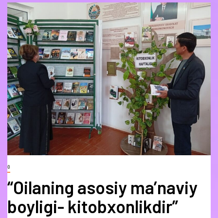
0
“Oilaning asosiy ma’naviy
boyligi- kitobxonlikdir”