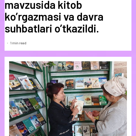
mavzusida kitob
ko’rgazmasi va davra
suhbatlari o’tkazildi.
1 min read