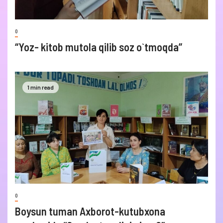
0
“Yoz- kitob mutola qilib soz o`tmoqda”
1 min read
0
Boysun tuman Axborot-kutubxona