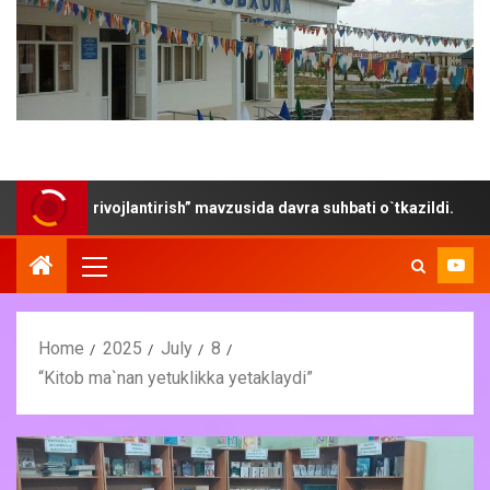
kni rivojlantirish” mavzusida davra suhbati o`tkazildi.
“
Home
2025
July
8
“Kitob ma`nan yetuklikka yetaklaydi”