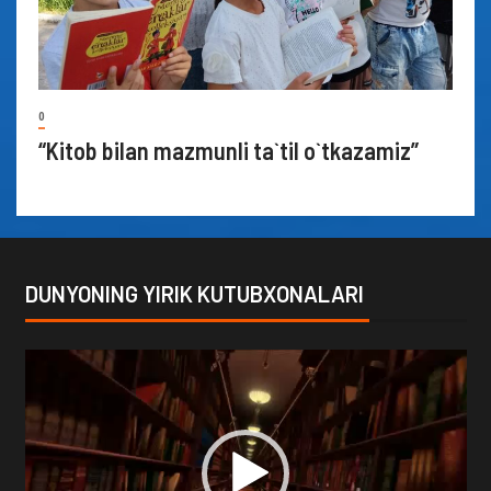
0
“Kitob bilan mazmunli ta`til o`tkazamiz”
DUNYONING YIRIK KUTUBXONALARI
Video
Player