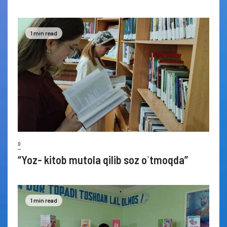
1 min read
0
“Yoz- kitob mutola qilib soz o`tmoqda”
1 min read