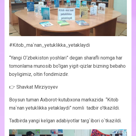
#Kitob_ma`nan_yetuklikka_yetaklaydi
“Yangi O‘zbekiston yoshlari” degan sharafli nomga har
tomonlama munosib bo‘lgan yigit-qizlar bizning bebaho
boyligimiz, oltin fondimizdir.
👉 Shavkat Mirziyoyev
Boysun tuman Axborot-kutubxona markazida “Kitob
ma`nan yetuklikka yetaklaydi” nomli tadbir o’tkazildi.
Tadbirda yangi kelgan adabiyotlar targ`ibori o`tkazildi.