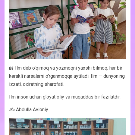
📖 Ilm deb o‘qimoq va yozmoqni yaxshi bilmoq, har bir
kerakli narsalarni o‘rganmoqqa aytiladi. Ilm — dunyoning
izzati, oxiratning sharofati.
Ilm inson uchun g‘oyat oliy va muqaddas bir fazilatdir.
✍️ Abdulla Avloniy