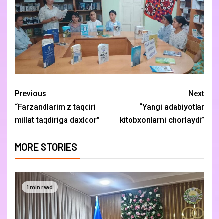
Previous
Next
“Farzandlarimiz taqdiri
“Yangi adabiyotlar
millat taqdiriga daxldor”
kitobxonlarni chorlaydi”
MORE STORIES
1 min read