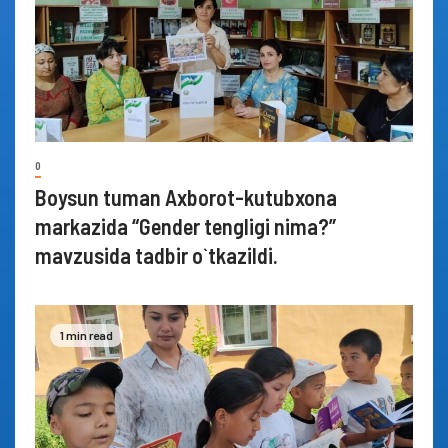
0
Boysun tuman Axborot-kutubxona
markazida “Gender tengligi nima?”
mavzusida tadbir o`tkazildi.
1 min read