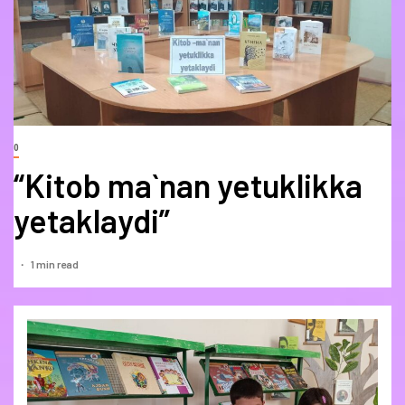
0
“Kitob ma`nan yetuklikka
yetaklaydi”
1 min read