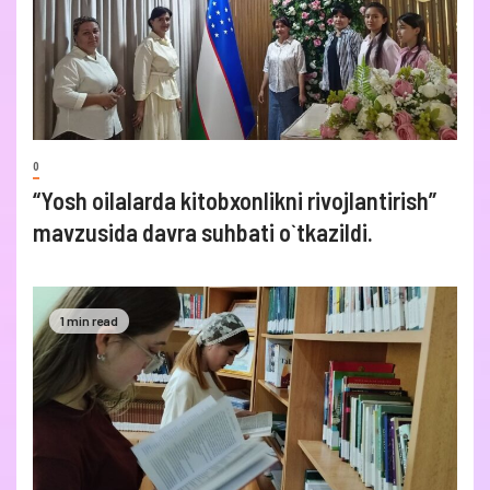
0
“Yosh oilalarda kitobxonlikni rivojlantirish”
mavzusida davra suhbati o`tkazildi.
1 min read