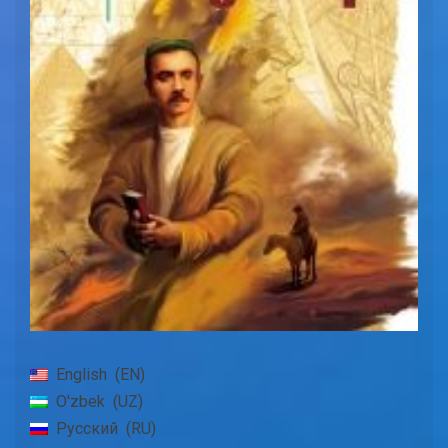
English
EN
O'zbek
UZ
Русский
RU