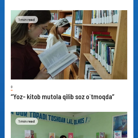
1 min read
0
“Yoz- kitob mutola qilib soz o`tmoqda”
1 min read