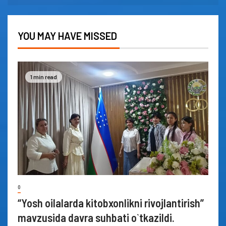
YOU MAY HAVE MISSED
1 min read
0
“Yosh oilalarda kitobxonlikni rivojlantirish”
mavzusida davra suhbati o`tkazildi.