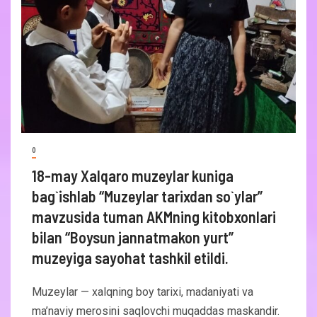
0
18-may Xalqaro muzeylar kuniga
bag`ishlab “Muzeylar tarixdan so`ylar”
mavzusida tuman AKMning kitobxonlari
bilan “Boysun jannatmakon yurt”
muzeyiga sayohat tashkil etildi.
Muzeylar — xalqning boy tarixi, madaniyati va
ma’naviy merosini saqlovchi muqaddas maskandir.