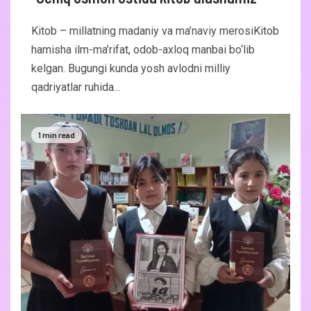
Kitob – millatning madaniy va ma’naviy merosiKitob
hamisha ilm-ma’rifat, odob-axloq manbai bo‘lib
kelgan. Bugungi kunda yosh avlodni milliy
qadriyatlar ruhida...
1 min read