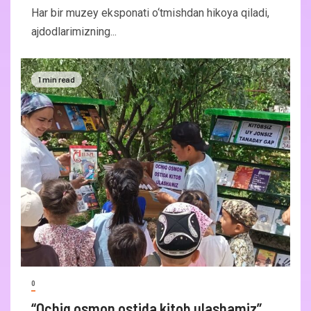
Har bir muzey eksponati o‘tmishdan hikoya qiladi,
ajdodlarimizning...
1 min read
0
“Ochiq osmon ostida kitob ulashamiz”