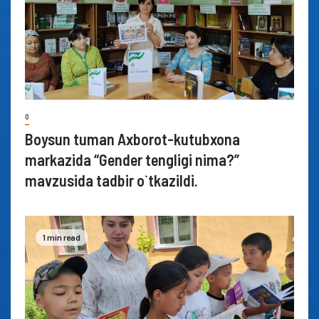
0
Boysun tuman Axborot-kutubxona
markazida “Gender tengligi nima?”
mavzusida tadbir o`tkazildi.
1 min read