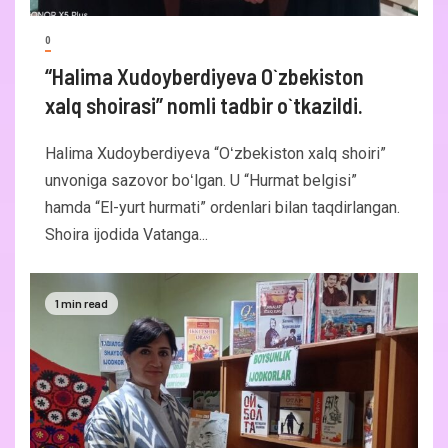
0
“Halima Xudoyberdiyeva O`zbekiston
xalq shoirasi” nomli tadbir o`tkazildi.
Halima Xudoyberdiyeva “Oʻzbekiston xalq shoiri”
unvoniga sazovor boʻlgan. U “Hurmat belgisi”
hamda “El-yurt hurmati” ordenlari bilan taqdirlangan.
Shoira ijodida Vatanga...
1 min read