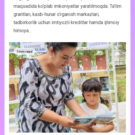
maqsadida ko‘plab imkoniyatlar yaratilmoqda. Ta’lim
grantlari, kasb-hunar o‘rganish markazlari,
tadbirkorlik uchun imtiyozli kreditlar hamda ijtimoiy
himoya...
1 min read