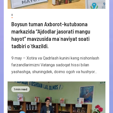
0
Boysun tuman Axborot-kutubxona
markazida “Ajdodlar jasorati mangu
hayot” mavzusida ma`naviyat soati
tadbiri o`tkazildi.
9 may – Xotira va Qadrlash kunini keng nishonlash
farzandlarimizni Vatanga sadoqat hissi bilan
yashashga, shuningdek, doimo ogoh va hushyor...
1 min read