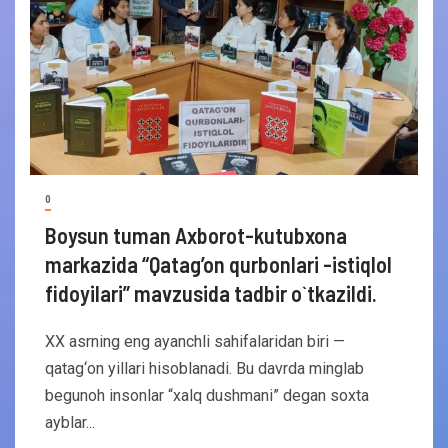
0
Boysun tuman Axborot-kutubxona
markazida “Qatag’on qurbonlari -istiqlol
fidoyilari” mavzusida tadbir o`tkazildi.
XX asrning eng ayanchli sahifalaridan biri —
qatag‘on yillari hisoblanadi. Bu davrda minglab
begunoh insonlar “xalq dushmani” degan soxta
ayblar...