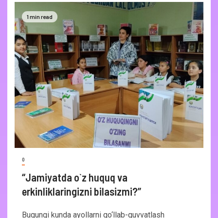
1 min read
0
“Jamiyatda o`z huquq va
erkinliklaringizni bilasizmi?”
Bugungi kunda ayollarni qo‘llab-quvvatlash