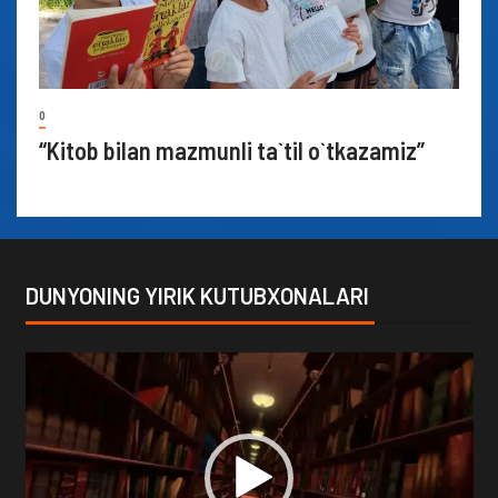
0
“Kitob bilan mazmunli ta`til o`tkazamiz”
DUNYONING YIRIK KUTUBXONALARI
Video
Player