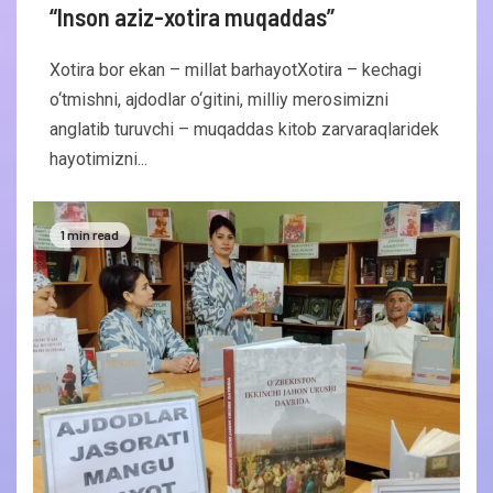
“Inson aziz-xotira muqaddas”
Xotira bor ekan – millat barhayotXotira – kechagi
o‘tmishni, ajdodlar o‘gitini, milliy merosimizni
anglatib turuvchi – muqaddas kitob zarvaraqlaridek
hayotimizni...
1 min read