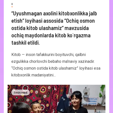
0
“Uyushmagan axolini kitobxonlikka jalb
etish” loyihasi assosida “Ochiq osmon
ostida kitob ulashamiz” mavzusida
ochiq maydonlarda kitob ko`rgazma
tashkil etildi.
Kitob — inson tafakkurini boyituvchi, qalbni
ezgulikka chorlovchi bebaho ma’naviy xazinadir.
“Ochiq osmon ostida kitob ulashamiz” loyihasi esa
kitobxonlik madaniyatini...
1 min read