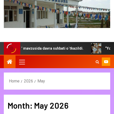
” mavzusida davra suhbati o`tkazildi.
“Yoz- kitob mutola
Home
2026
May
Month:
May 2026