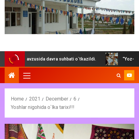
mavzusida davra suhbati o`tkazildi.
“Yoz- kitob mutola q
Home
2021
December
6
Yoshlar nigohida o`lka tarixi!!!