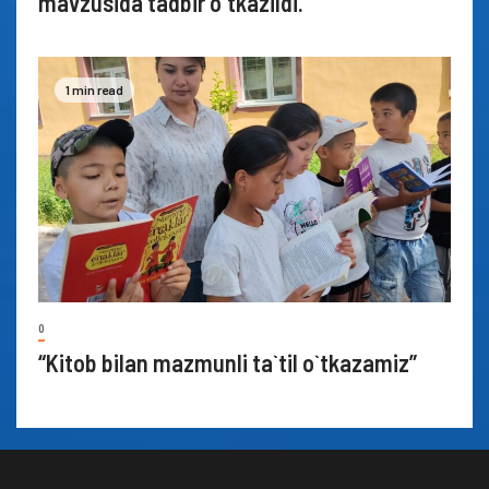
mavzusida tadbir o`tkazildi.
1 min read
0
“Kitob bilan mazmunli ta`til o`tkazamiz”