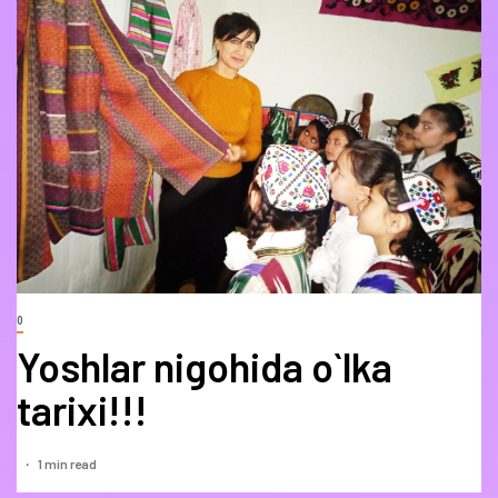
0
Yoshlar nigohida o`lka
tarixi!!!
1 min read