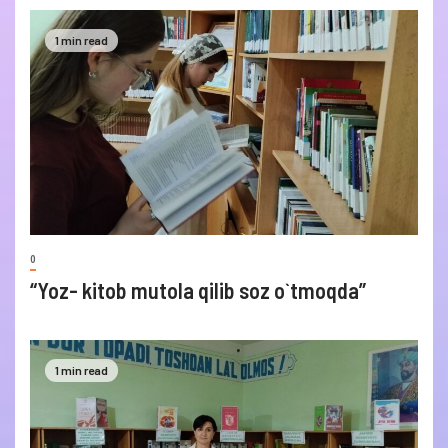
1 min read
0
“Yoz- kitob mutola qilib soz o`tmoqda”
1 min read