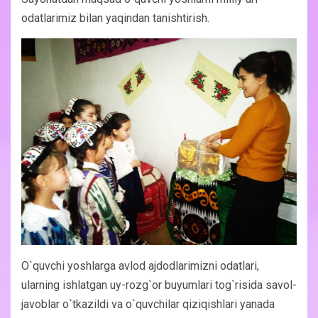
odatlarimiz bilan yaqindan tanishtirish.
O`quvchi yoshlarga avlod ajdodlarimizni odatlari,
ularning ishlatgan uy-rozg`or buyumlari tog`risida savol-
javoblar o`tkazildi va o`quvchilar qiziqishlari yanada