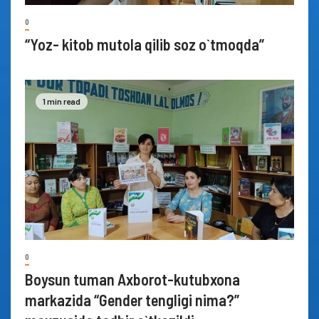
0
“Yoz- kitob mutola qilib soz o`tmoqda”
1 min read
0
Boysun tuman Axborot-kutubxona
markazida “Gender tengligi nima?”