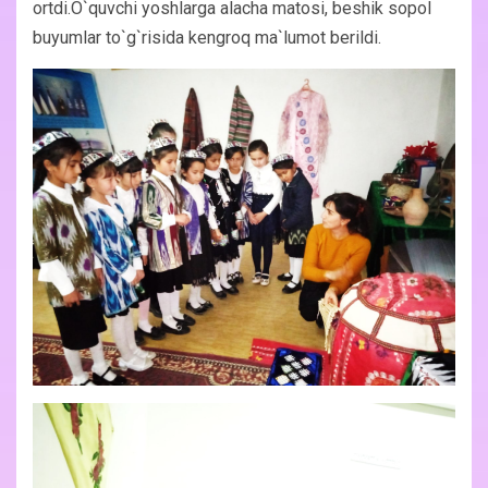
ortdi.O`quvchi yoshlarga alacha matosi, beshik sopol
buyumlar to`g`risida kengroq ma`lumot berildi.