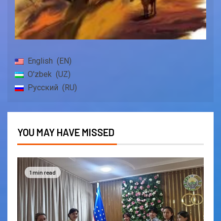
English
EN
O'zbek
UZ
Русский
RU
YOU MAY HAVE MISSED
1 min read