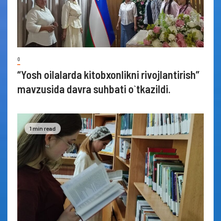
0
“Yosh oilalarda kitobxonlikni rivojlantirish”
mavzusida davra suhbati o`tkazildi.
1 min read