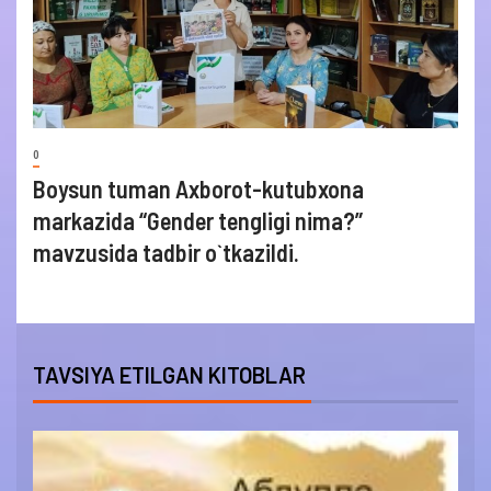
0
Boysun tuman Axborot-kutubxona
markazida “Gender tengligi nima?”
mavzusida tadbir o`tkazildi.
TAVSIYA ETILGAN KITOBLAR