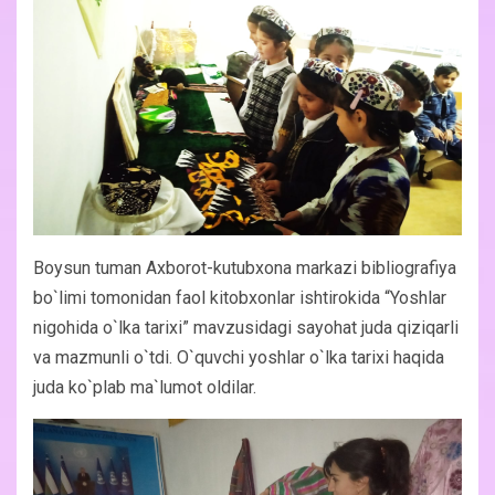
Boysun tuman Axborot-kutubxona markazi bibliografiya
bo`limi tomonidan faol kitobxonlar ishtirokida “Yoshlar
nigohida o`lka tarixi” mavzusidagi sayohat juda qiziqarli
va mazmunli o`tdi. O`quvchi yoshlar o`lka tarixi haqida
juda ko`plab ma`lumot oldilar.