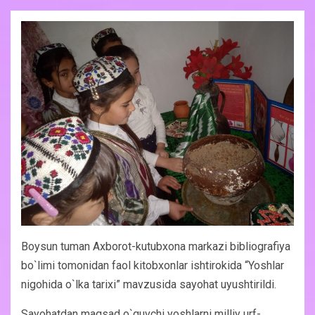
Boysun tuman Axborot-kutubxona markazi bibliografiya
bo`limi tomonidan faol kitobxonlar ishtirokida “Yoshlar
nigohida o`lka tarixi” mavzusida sayohat uyushtirildi.
Sayohatdan maqsad o`quvchi yoshlarni milliy urf-