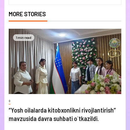
MORE STORIES
1 min read
0
“Yosh oilalarda kitobxonlikni rivojlantirish”
mavzusida davra suhbati o`tkazildi.