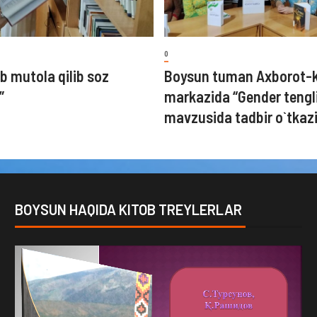
0
b mutola qilib soz
Boysun tuman Axborot-
”
markazida “Gender tengl
mavzusida tadbir o`tkazi
BOYSUN HAQIDA KITOB TREYLERLAR
Video
Player