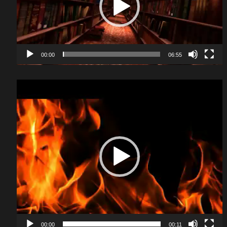
00:00
06:55
Video
Player
00:00
00:11