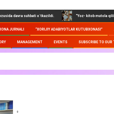
davra suhbati o`tkazildi.
“Yoz- kitob mutola qilib soz o
XONA JURNALI
“XORIJIY ADABIYOTLAR KUTUBXONASI”
ORY
MANAGEMENT
EVENTS
SUBSCRIBE TO OUR
0