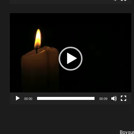
Video
Player
00:00
00:09
Boysun