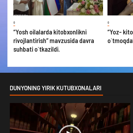
0
0
“Yosh oilalarda kitobxonlikni
“Yoz- kito
rivojlantirish” mavzusida davra
o`tmoqda
suhbati o`tkazildi.
DUNYONING YIRIK KUTUBXONALARI
Video
Player