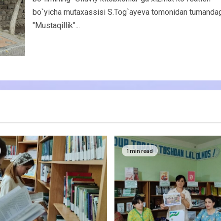
bo`yicha mutaxassisi S.Tog`ayeva tomonidan tumandag
"Mustaqillik"...
1 min read