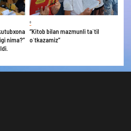
0
kutubxona
“Kitob bilan mazmunli ta`til
igi nima?”
o`tkazamiz”
ldi.