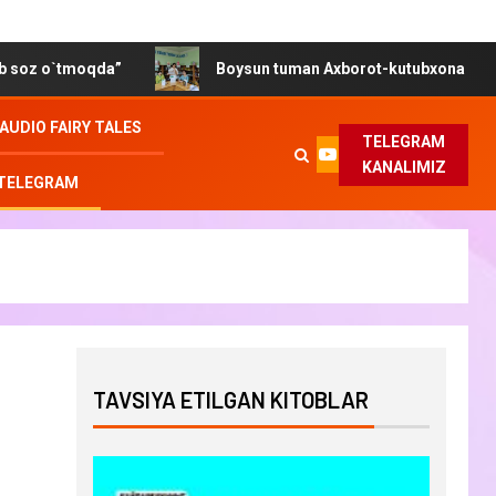
`tmoqda”
Boysun tuman Axborot-kutubxona markazida “Ge
AUDIO FAIRY TALES
TELEGRAM
KANALIMIZ
 TELEGRAM
TAVSIYA ETILGAN KITOBLAR