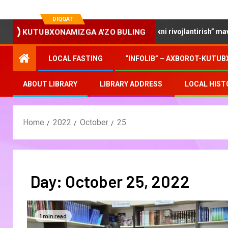
DIQQAT
“Yosh oilalarda kitobxonlikni rivojlantirish” mavzusida 
KUTUBXONAMIZGA A'ZO BULING
LOCAL FASTING
“INFOLIB” – AXBOROT-KUTUB
ABOUT LIBRARY
LIBRARY ADDRESS
LOCAL HIST
Home
2022
October
25
Day:
October 25, 2022
1 min read