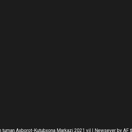
 tuman Axborot-Kutubxona Markazi 2021 yil
|
Newsever
by AF 