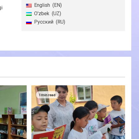
English
EN
i
O'zbek
UZ
Русский
RU
1 min read