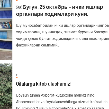
￼ Бугун, 25 октябрь – ички ишлар
органлари ходимлари куни.
Шу муносабат билан ички ишлар органларининг ба
ходимларини, шунингдек, хизмат бурчини бажари
чоғида ҳалок бўлган ходимларнинг оила аъзоларини
фахрийларни самимий...
0
Oilalarga kitob ulashamiz!
Boysun tuman Axborot-kutubxona markazining
Abonementlar va foydalanuvchilarga xizmat ko`rsatish
bo`limining "Oilaviy kitobxonlar"ga xizmat ko`rsatish