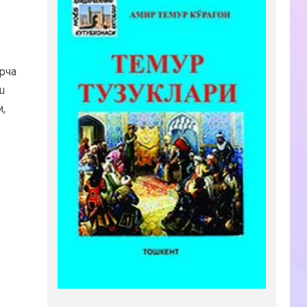
рча
ш
,