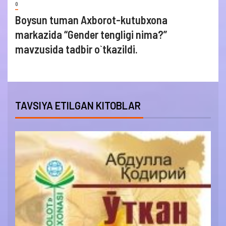
0
Boysun tuman Axborot-kutubxona
markazida “Gender tengligi nima?”
mavzusida tadbir o`tkazildi.
TAVSIYA ETILGAN KITOBLAR