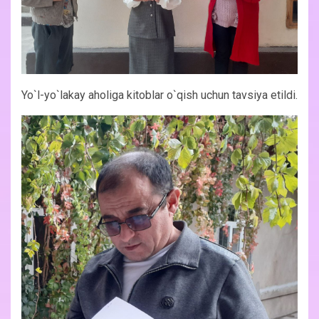
Yo`l-yo`lakay aholiga kitoblar o`qish uchun tavsiya etildi.