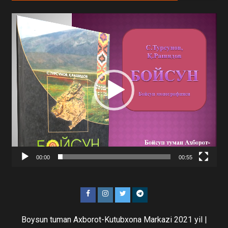
Video
Player
00:00
00:55
Boysun tuman Axborot-Kutubxona Markazi 2021 yil
|