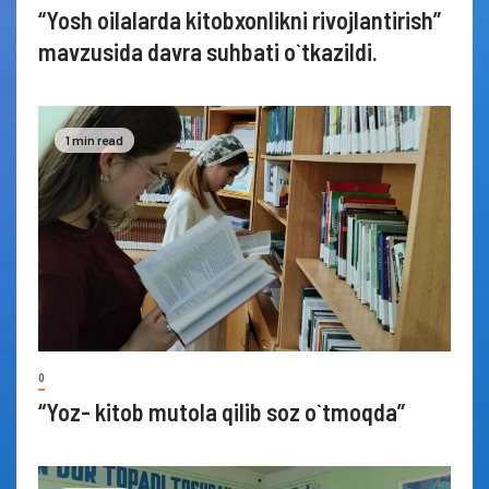
“Yosh oilalarda kitobxonlikni rivojlantirish”
mavzusida davra suhbati o`tkazildi.
1 min read
0
“Yoz- kitob mutola qilib soz o`tmoqda”