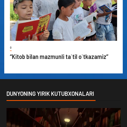
0
“Kitob bilan mazmunli ta`til o`tkazamiz”
DUNYONING YIRIK KUTUBXONALARI
Video
Player