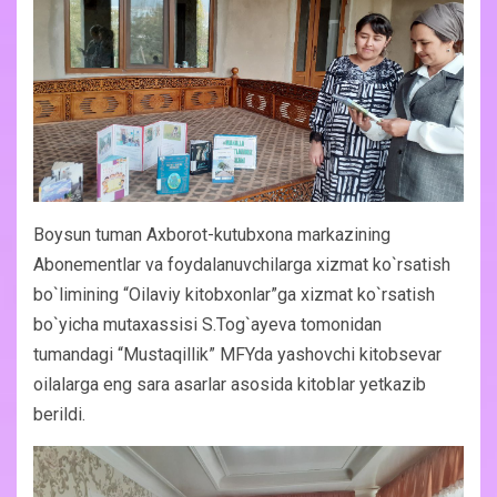
Boysun tuman Axborot-kutubxona markazining
Abonementlar va foydalanuvchilarga xizmat ko`rsatish
bo`limining “Oilaviy kitobxonlar”ga xizmat ko`rsatish
bo`yicha mutaxassisi S.Tog`ayeva tomonidan
tumandagi “Mustaqillik” MFYda yashovchi kitobsevar
oilalarga eng sara asarlar asosida kitoblar yetkazib
berildi.