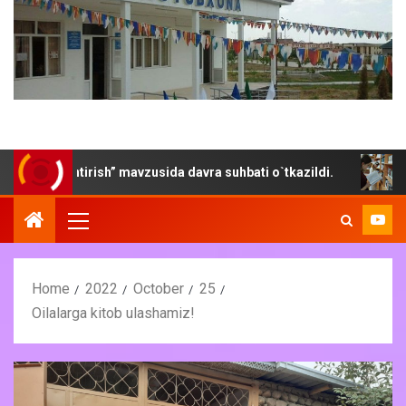
lantirish” mavzusida davra suhbati o`tkazildi.
“Yoz- kito
Home
2022
October
25
Oilalarga kitob ulashamiz!