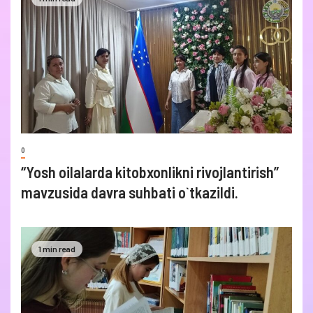
0
“Yosh oilalarda kitobxonlikni rivojlantirish”
mavzusida davra suhbati o`tkazildi.
1 min read