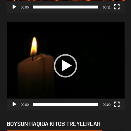
00:00
00:11
Video
Player
00:00
00:09
BOYSUN HAQIDA KITOB TREYLERLAR