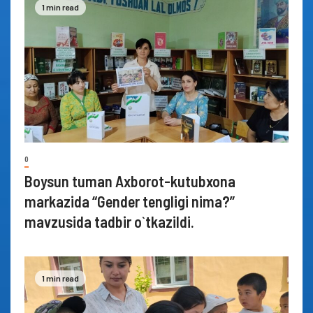
1 min read
0
Boysun tuman Axborot-kutubxona
markazida “Gender tengligi nima?”
mavzusida tadbir o`tkazildi.
1 min read