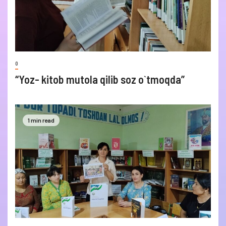
0
“Yoz- kitob mutola qilib soz o`tmoqda”
1 min read