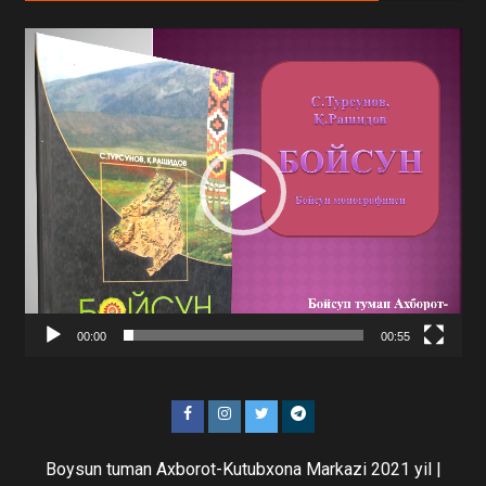
Video
Player
00:00
00:55
Boysun tuman Axborot-Kutubxona Markazi 2021 yil
|