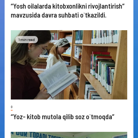
“Yosh oilalarda kitobxonlikni rivojlantirish”
mavzusida davra suhbati o`tkazildi.
1 min read
0
“Yoz- kitob mutola qilib soz o`tmoqda”