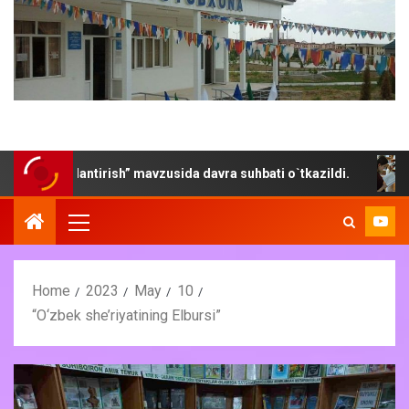
vojlantirish” mavzusida davra suhbati o`tkazildi.
“Yoz- 
Home
2023
May
10
“O‘zbek she’riyatining Elbursi”