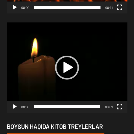
00:00
00:11
Video
Player
00:00
00:09
BOYSUN HAQIDA KITOB TREYLERLAR