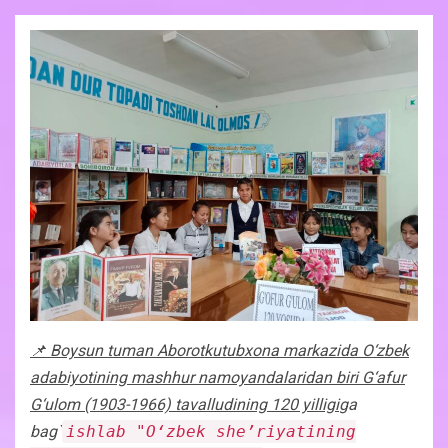
📌 Boysun tuman Aborotkutubxona markazida O‘zbek
adabiyotining mashhur namoyandalaridan biri G‘afur
G‘ulom (1903-1966) tavalludining 120 yilligi
ga
bag`
ishlab "O‘zbek she’riyatining