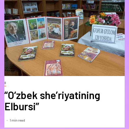
0
“O‘zbek she’riyatining
Elbursi”
1 min read