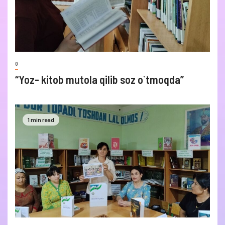
0
“Yoz- kitob mutola qilib soz o`tmoqda”
1 min read