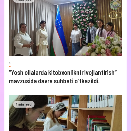
0
“Yosh oilalarda kitobxonlikni rivojlantirish”
mavzusida davra suhbati o`tkazildi.
1 min read