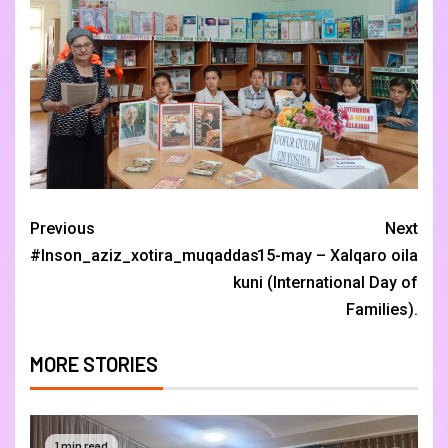
Previous
Next
#Inson_aziz_xotira_muqaddas
15-may – Xalqaro oila
kuni (International Day of
Families).
MORE STORIES
1 min read