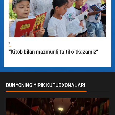
0
“Kitob bilan mazmunli ta`til o`tkazamiz”
DUNYONING YIRIK KUTUBXONALARI
Video
Player