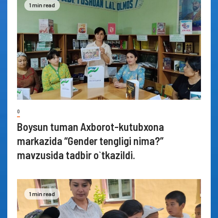
1 min read
0
Boysun tuman Axborot-kutubxona
markazida “Gender tengligi nima?”
mavzusida tadbir o`tkazildi.
1 min read