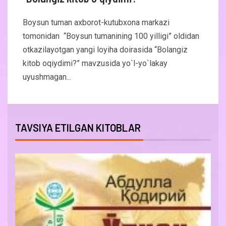
Boysun tuman axborot-kutubxona markazi
tomonidan “Boysun tumanining 100 yilligi” oldidan
otkazilayotgan yangi loyiha doirasida “Bolangiz
kitob oqiydimi?” mavzusida yo`l-yo`lakay
uyushmagan...
TAVSIYA ETILGAN KITOBLAR