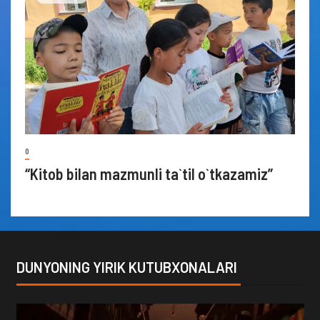
0
“Kitob bilan mazmunli ta`til o`tkazamiz”
DUNYONING YIRIK KUTUBXONALARI
Video