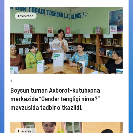
1 min read
0
Boysun tuman Axborot-kutubxona
markazida “Gender tengligi nima?”
mavzusida tadbir o`tkazildi.
1 min read