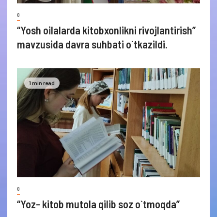
0
“Yosh oilalarda kitobxonlikni rivojlantirish”
mavzusida davra suhbati o`tkazildi.
1 min read
0
“Yoz- kitob mutola qilib soz o`tmoqda”