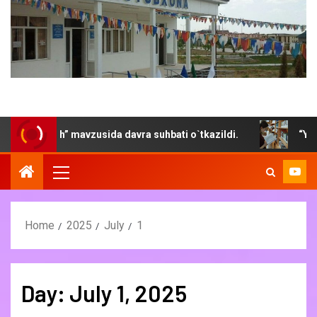
antirish” mavzusida davra suhbati o`tkazildi.
“Yoz- kito
Home
2025
July
1
Day:
July 1, 2025