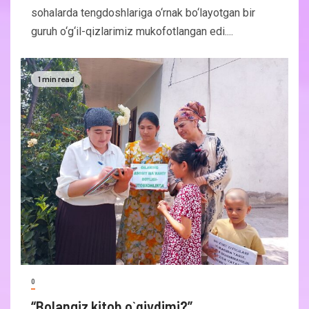
sohalarda tengdoshlariga o‘rnak bo‘layotgan bir
guruh o‘g‘il-qizlarimiz mukofotlangan edi....
1 min read
0
“Bolangiz kitob o`qiydimi?”