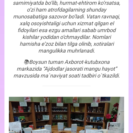
samimiyatda bo‘lib, hurmat-ehtirom ko‘rsatsa,
o‘zi ham atrofdagilarning shunday
munosabatiga sazovor bo‘ladi. Vatan ravnaqi,
xalq osoyishtaligi uchun xizmat qilgan el
fidoyilari esa ezgu amallari sabab umrbod
kishilar yodidan o‘chmaydilar. Nomlari
hamisha e’zoz bilan tilga olinib, xotiralari
mangulikka muhrlanadi.
📚Boysun tuman Axborot-kutubxona
markazida “Ajdodlar jasorati mangu hayot”
mavzusida ma`naviyat soati tadbiri o`tkazildi.