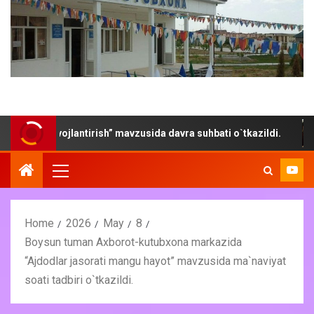
rivojlantirish” mavzusida davra suhbati o`tkazildi.
“Yoz-
Home
2026
May
8
Boysun tuman Axborot-kutubxona markazida
“Ajdodlar jasorati mangu hayot” mavzusida ma`naviyat
soati tadbiri o`tkazildi.