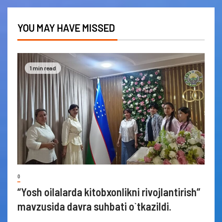
YOU MAY HAVE MISSED
1 min read
0
“Yosh oilalarda kitobxonlikni rivojlantirish”
mavzusida davra suhbati o`tkazildi.