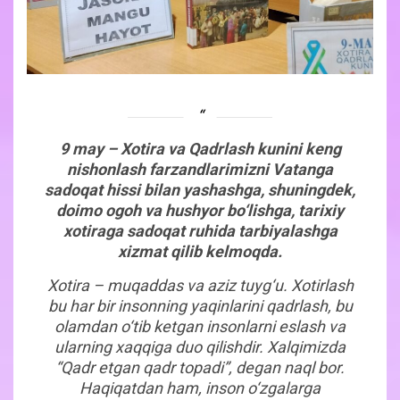
9
may – Xotira va Qadrlash kunini keng
nishonlash farzandlarimizni Vatanga
sadoqat hissi bilan yashashga, shuningdek,
doimo ogoh va hushyor bo‘lishga, tarixiy
xotiraga sadoqat ruhida tarbiyalashga
xizmat qilib kelmoqda.
Xotira – muqaddas va aziz tuyg‘u. Xotirlash
bu har bir insonning yaqinlarini qadrlash, bu
olamdan o‘tib ketgan insonlarni eslash va
ularning xaqqiga duo qilishdir. Xalqimizda
“Qadr etgan qadr topadi”, degan naql bor.
Haqiqatdan ham, inson o‘zgalarga