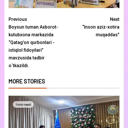
Previous
Next
Boysun tuman Axborot-
“Inson aziz-xotira
kutubxona markazida
muqaddas”
“Qatag’on qurbonlari -
istiqlol fidoyilari”
mavzusida tadbir
o`tkazildi.
MORE STORIES
1 min read