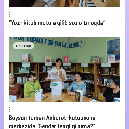
0
“Yoz- kitob mutola qilib soz o`tmoqda”
1 min read
0
Boysun tuman Axborot-kutubxona
markazida “Gender tengligi nima?”