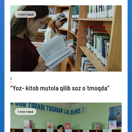
1 min read
0
“Yoz- kitob mutola qilib soz o`tmoqda”
1 min read