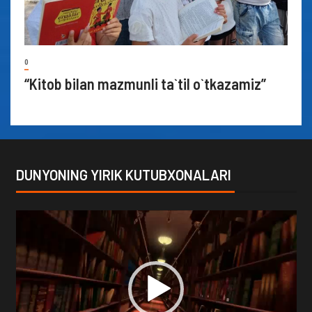
0
“Kitob bilan mazmunli ta`til o`tkazamiz”
DUNYONING YIRIK KUTUBXONALARI
Video
Player