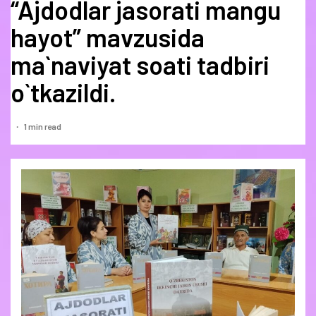
“Ajdodlar jasorati mangu
hayot” mavzusida
ma`naviyat soati tadbiri
o`tkazildi.
1 min read