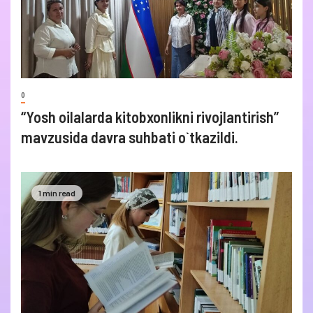
0
“Yosh oilalarda kitobxonlikni rivojlantirish”
mavzusida davra suhbati o`tkazildi.
1 min read