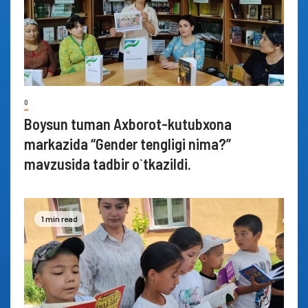
0
Boysun tuman Axborot-kutubxona
markazida “Gender tengligi nima?”
mavzusida tadbir o`tkazildi.
1 min read