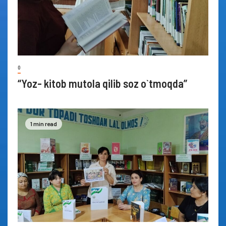
0
“Yoz- kitob mutola qilib soz o`tmoqda”
1 min read