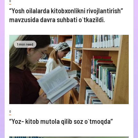
0
“Yosh oilalarda kitobxonlikni rivojlantirish”
mavzusida davra suhbati o`tkazildi.
1 min read
0
“Yoz- kitob mutola qilib soz o`tmoqda”