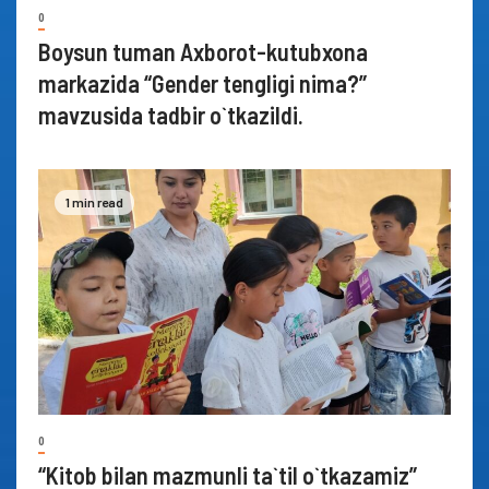
0
Boysun tuman Axborot-kutubxona
markazida “Gender tengligi nima?”
mavzusida tadbir o`tkazildi.
1 min read
0
“Kitob bilan mazmunli ta`til o`tkazamiz”