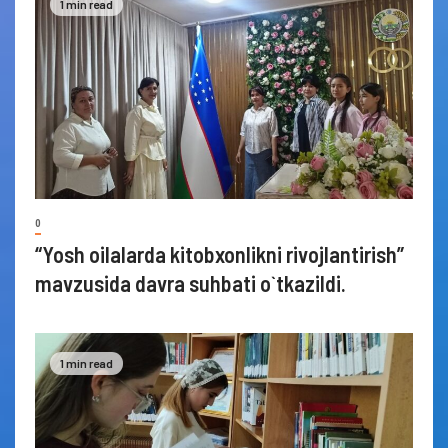
1 min read
0
“Yosh oilalarda kitobxonlikni rivojlantirish”
mavzusida davra suhbati o`tkazildi.
1 min read