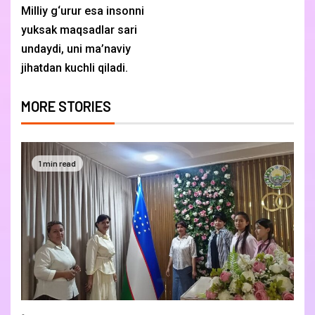
Milliy g‘urur esa insonni
yuksak maqsadlar sari
undaydi, uni ma’naviy
jihatdan kuchli qiladi.
MORE STORIES
1 min read