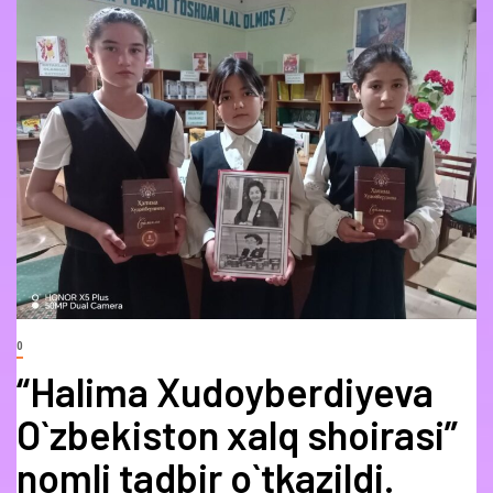
0
“Halima Xudoyberdiyeva
O`zbekiston xalq shoirasi”
nomli tadbir o`tkazildi.