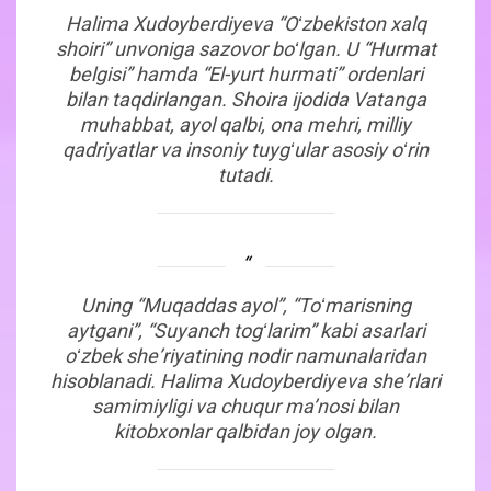
Halima Xudoyberdiyeva “Oʻzbekiston xalq
shoiri” unvoniga sazovor boʻlgan. U “Hurmat
belgisi” hamda “El-yurt hurmati” ordenlari
bilan taqdirlangan. Shoira ijodida Vatanga
muhabbat, ayol qalbi, ona mehri, milliy
qadriyatlar va insoniy tuygʻular asosiy oʻrin
tutadi.
Uning “Muqaddas ayol”, “Toʻmarisning
aytgani”, “Suyanch togʻlarim” kabi asarlari
oʻzbek sheʼriyatining nodir namunalaridan
hisoblanadi. Halima Xudoyberdiyeva sheʼrlari
samimiyligi va chuqur maʼnosi bilan
kitobxonlar qalbidan joy olgan.