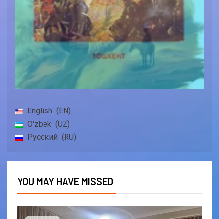
English
EN
O'zbek
UZ
Русский
RU
YOU MAY HAVE MISSED