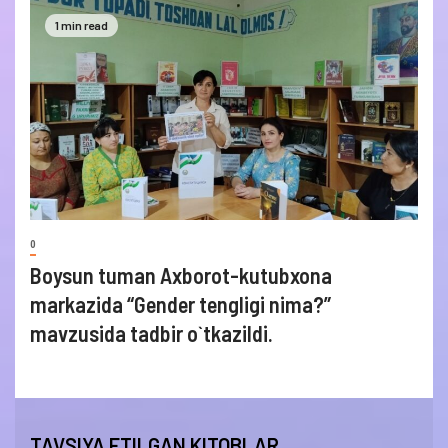
1 min read
0
Boysun tuman Axborot-kutubxona
markazida “Gender tengligi nima?”
mavzusida tadbir o`tkazildi.
TAVSIYA ETILGAN KITOBLAR