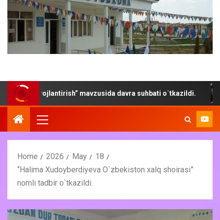
rivojlantirish” mavzusida davra suhbati o`tkazildi.
“Yoz-
Home
2026
May
18
“Halima Xudoyberdiyeva O`zbekiston xalq shoirasi”
nomli tadbir o`tkazildi.