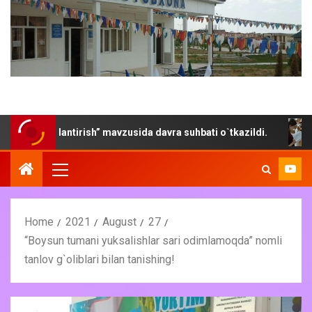
vojlantirish” mavzusida davra suhbati o`tkazildi.
“Yoz- 
Home
2021
August
27
“Boysun tumani yuksalishlar sari odimlamoqda” nomli
tanlov g`oliblari bilan tanishing!