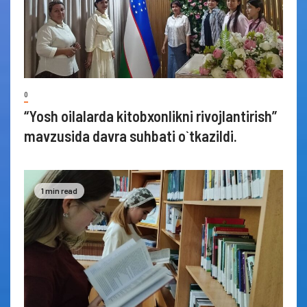
0
“Yosh oilalarda kitobxonlikni rivojlantirish”
mavzusida davra suhbati o`tkazildi.
1 min read