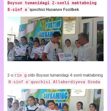
Boysun tumanidagi 2-sonli maktabning
8-sinf o
`quvchisi Husanov Fozilbek
2-o
rin g
olibi Boysun tumanidagi 4-sonli maktabning
8-sinf o`quvchisi Allaberdiyeva Ozoda