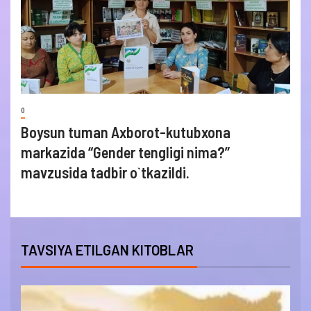
0
Boysun tuman Axborot-kutubxona
markazida “Gender tengligi nima?”
mavzusida tadbir o`tkazildi.
TAVSIYA ETILGAN KITOBLAR