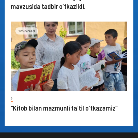
mavzusida tadbir o`tkazildi.
1 min read
0
“Kitob bilan mazmunli ta`til o`tkazamiz”