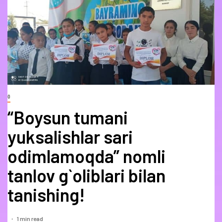
0
“Boysun tumani
yuksalishlar sari
odimlamoqda” nomli
tanlov g`oliblari bilan
tanishing!
1 min read