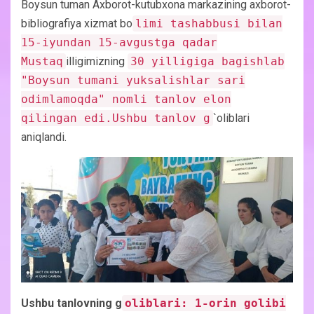
Boysun tuman Axborot-kutubxona markazining axborot-
bibliografiya xizmat bo
limi tashabbusi bilan
15-iyundan 15-avgustga qadar
Mustaq
illigimizning
30 yilligiga bagishlab
"Boysun tumani yuksalishlar sari
odimlamoqda" nomli tanlov elon
qilingan edi.Ushbu tanlov g
`oliblari
aniqlandi.
Ushbu tanlovning g
oliblari: 1-orin golibi