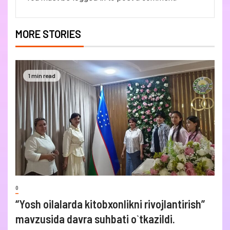
MORE STORIES
1 min read
0
“Yosh oilalarda kitobxonlikni rivojlantirish”
mavzusida davra suhbati o`tkazildi.