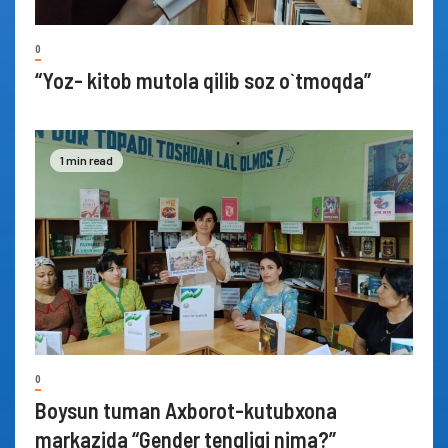
0
“Yoz- kitob mutola qilib soz o`tmoqda”
1 min read
0
Boysun tuman Axborot-kutubxona
markazida “Gender tengligi nima?”