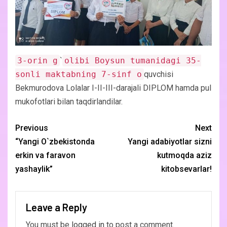
3-orin g
`
olibi Boysun tumanidagi 35-
sonli maktabning 7-sinf o
quvchisi
Bekmurodova Lolalar I-II-III-darajali DIPLOM hamda pul
mukofotlari bilan taqdirlandilar.
Previous
Next
“Yangi O`zbekistonda
Yangi adabiyotlar sizni
erkin va faravon
kutmoqda aziz
yashaylik”
kitobsevarlar!
Leave a Reply
You must be
logged in
to post a comment.