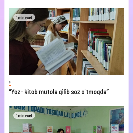
1 min read
0
“Yoz- kitob mutola qilib soz o`tmoqda”
1 min read