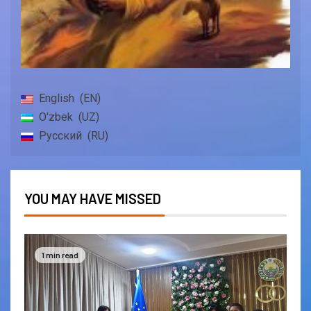
English
EN
O'zbek
UZ
Русский
RU
YOU MAY HAVE MISSED
1 min read