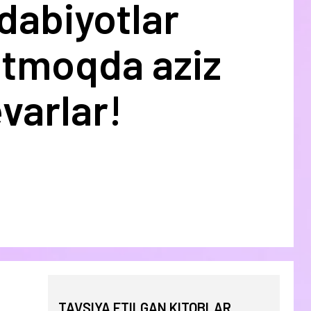
dabiyotlar
utmoqda aziz
varlar!
TAVSIYA ETILGAN KITOBLAR