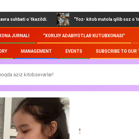
tkazildi.
“Yoz- kitob mutola qilib soz o`tmoqda”
XONA JURNALI
“XORIJIY ADABIYOTLAR KUTUBXONASI”
ORY
MANAGEMENT
EVENTS
SUBSCRIBE TO OUR
moqda aziz kitobsevarlar!
0