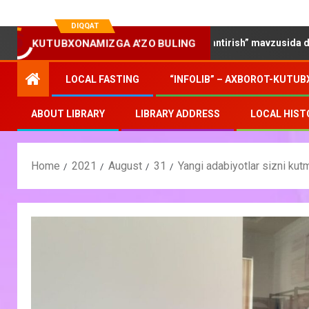
DIQQAT
sh oilalarda kitobxonlikni rivojlantirish” mavzusida davra suhbati o`
KUTUBXONAMIZGA A'ZO BULING
LOCAL FASTING
“INFOLIB” – AXBOROT-KUTUB
ABOUT LIBRARY
LIBRARY ADDRESS
LOCAL HIST
Home
2021
August
31
Yangi adabiyotlar sizni kut