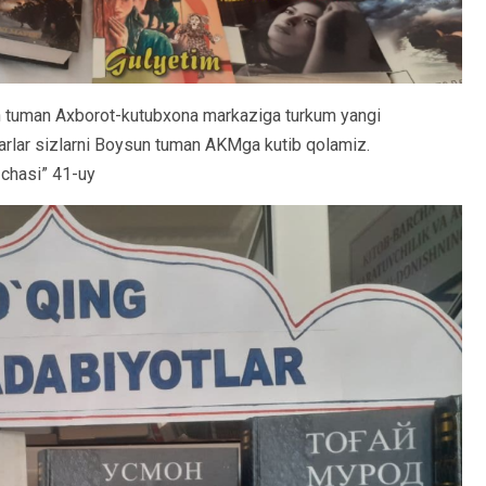
un tuman Axborot-kutubxona markaziga turkum yangi
evarlar sizlarni Boysun tuman AKMga kutib qolamiz.
`chasi” 41-uy