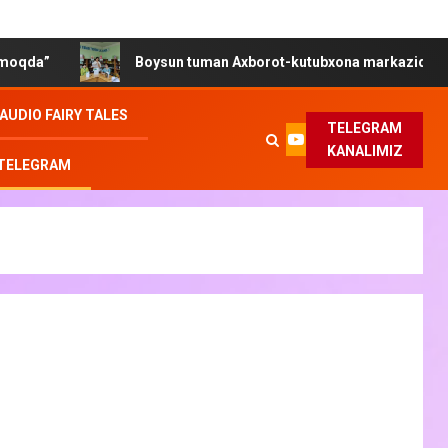
Boysun tuman Axborot-kutubxona markazida “Gender tengligi 
AUDIO FAIRY TALES
TELEGRAM
KANALIMIZ
 TELEGRAM