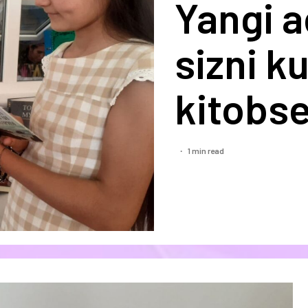
Yangi a
sizni k
kitobse
1 min read