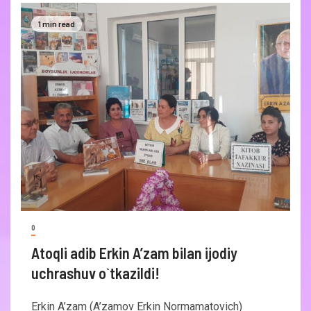
1 min read
0
Atoqli adib Erkin A’zam bilan ijodiy
uchrashuv o`tkazildi!
Erkin A’zam (A’zamov Erkin Normamatovich)