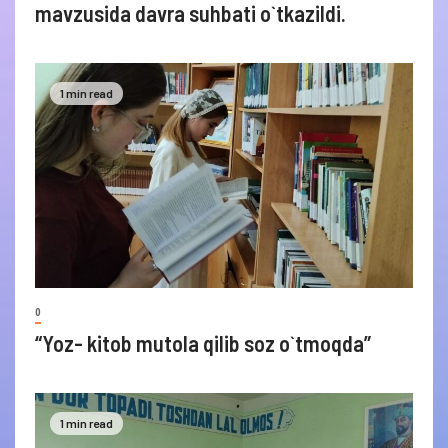
mavzusida davra suhbati o`tkazildi.
1 min read
0
“Yoz- kitob mutola qilib soz o`tmoqda”
1 min read