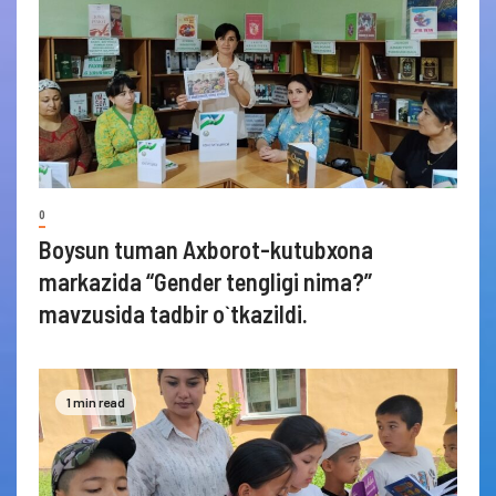
0
Boysun tuman Axborot-kutubxona
markazida “Gender tengligi nima?”
mavzusida tadbir o`tkazildi.
1 min read