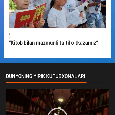
0
“Kitob bilan mazmunli ta`til o`tkazamiz”
DUNYONING YIRIK KUTUBXONALARI
Video
Player