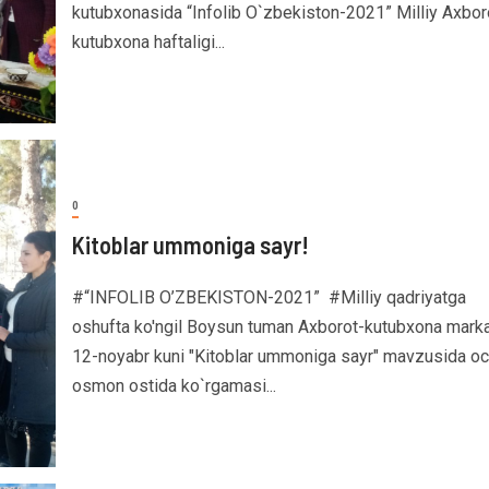
kutubxonasida “Infolib O`zbekiston-2021” Milliy Axbor
kutubxona haftaligi...
0
Kitoblar ummoniga sayr!
#“INFOLIB O’ZBEKISTON-2021” #Milliy qadriyatga
oshufta ko'ngil Boysun tuman Axborot-kutubxona mark
12-noyabr kuni "Kitoblar ummoniga sayr" mavzusida oc
osmon ostida ko`rgamasi...