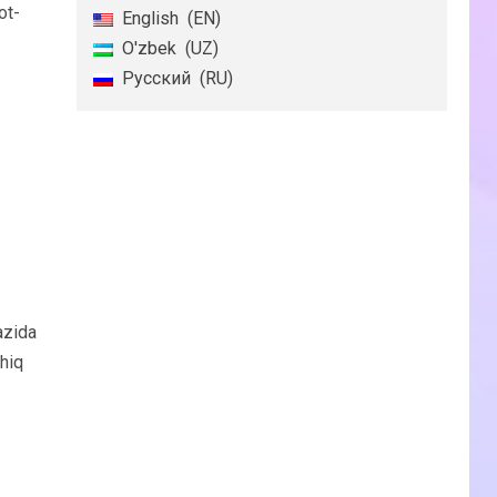
ot-
English
EN
O'zbek
UZ
Русский
RU
azida
hiq