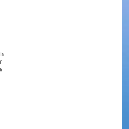
la
i"
i