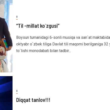
0
“Til -millat ko`zgusi”
Boysun tumanidagi 6-sonli musiqa va san`at maktabida
oktyabr o`zbek tiliga Davlat tili maqomi berilganiga 32 y
to`lishi monodabati bilan tadbir...
0
Diqqat tanlov!!!