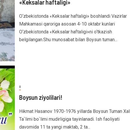
«Keksalar haftaligi»
O‘zbekistonda «Keksalar haftaligi» boshlandi Vazirlar
Mahkamasi qaroriga asosan 4-10 oktabr kunlari
O‘zbekistonda «Keksalar haftaligi»ni o‘tkazish
belgilangan.Shu munosabat bilan Boysun tuman...
0
Boysun ziyolilari!
Hikmat Hasanov 1970-1976 yillarda Boysun Tuman Xal
Ta`limi bo`limi mudirligiga tayinlanadi. Ish faoliyati
davomida 11 ta yangi maktab, 2 ta...