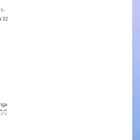
21-
a 32
unga
👇👇