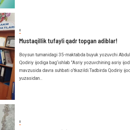
0
Mustaqillik tufayli qadr topgan adiblar!
Boysun tumanidagi 35-maktabda buyuk yozuvchi Abdul
Qodiriy ijodiga bag‘ishlab "Asriy yozuvchining asriy ijod
mavzusida davra suhbati o‘tkazildi.Tadbirda Qodiriy ijod
yuzasidan...
0