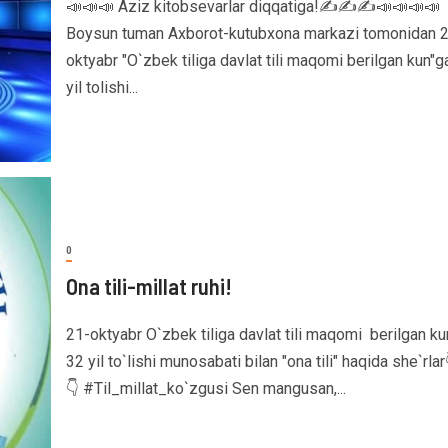
📣📣📣 Aziz kitobsevarlar diqqatiga!✍️✍️✍️📣📣📣📣
Boysun tuman Axborot-kutubxona markazi tomonidan 
oktyabr "O`zbek tiliga davlat tili maqomi berilgan kun"g
yil tolishi...
0
Ona tili-millat ruhi!
21-oktyabr O`zbek tiliga davlat tili maqomi berilgan k
32 yil to`lishi munosabati bilan "ona tili" haqida she`rlar
👇 #Til_millat_ko`zgusi Sen mangusan,...