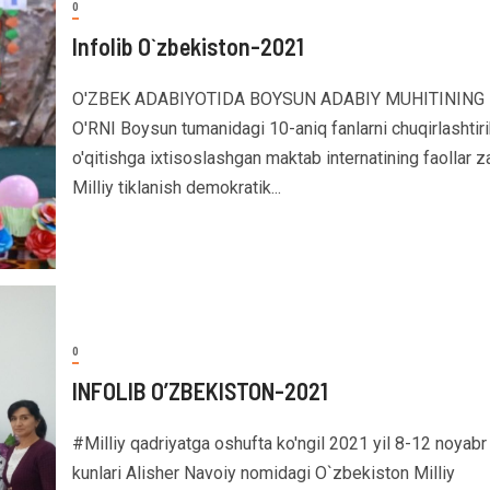
0
Infolib O`zbekiston-2021
O'ZBEK ADABIYOTIDA BOYSUN ADABIY MUHITINING
O'RNI Boysun tumanidagi 10-aniq fanlarni chuqirlashtir
o'qitishga ixtisoslashgan maktab internatining faollar z
Milliy tiklanish demokratik...
0
INFOLIB O’ZBEKISTON-2021
#Milliy qadriyatga oshufta ko'ngil 2021 yil 8-12 noyabr
kunlari Alisher Navoiy nomidagi O`zbekiston Milliy