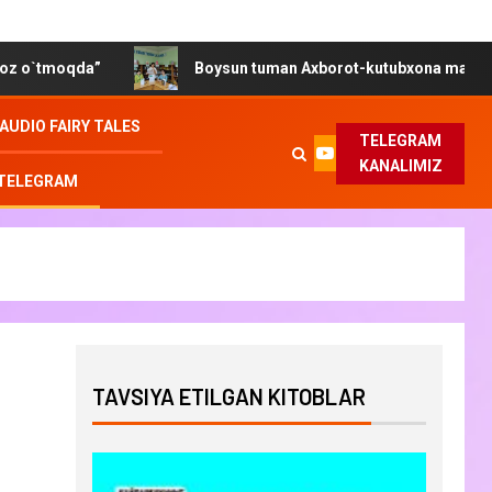
”
Boysun tuman Axborot-kutubxona markazida “Gender te
AUDIO FAIRY TALES
TELEGRAM
KANALIMIZ
 TELEGRAM
TAVSIYA ETILGAN KITOBLAR