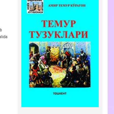
ib
alida