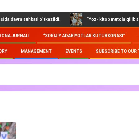
hbati o`tkazildi.
“Yoz- kitob mutola qilib soz o`tmoqda
XONA JURNALI
“XORIJIY ADABIYOTLAR KUTUBXONASI”
ORY
MANAGEMENT
EVENTS
SUBSCRIBE TO OUR