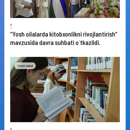
0
“Yosh oilalarda kitobxonlikni rivojlantirish”
mavzusida davra suhbati o`tkazildi.
1 min read
0