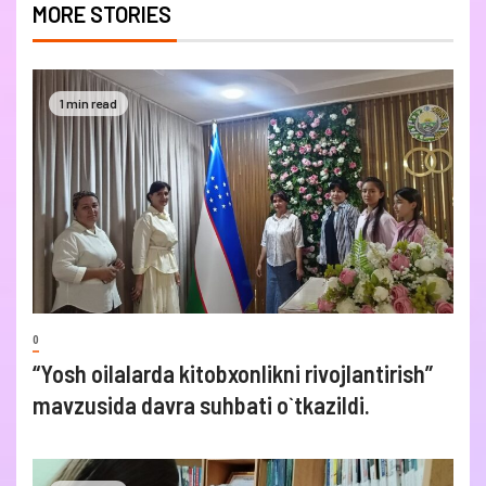
MORE STORIES
1 min read
0
“Yosh oilalarda kitobxonlikni rivojlantirish”
mavzusida davra suhbati o`tkazildi.