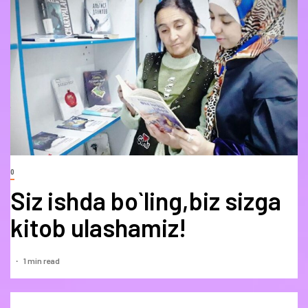
0
Siz ishda bo`ling,biz sizga
kitob ulashamiz!
1 min read