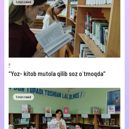
1 min read
0
“Yoz- kitob mutola qilib soz o`tmoqda”
1 min read