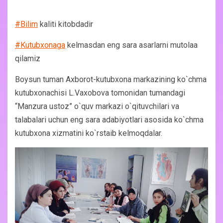
#Bilim
kaliti kitobdadir
#Kutubxonaga
kelmasdan eng sara asarlarni mutolaa
qilamiz
Boysun tuman Axborot-kutubxona markazining ko`chma
kutubxonachisi L.Vaxobova tomonidan tumandagi
“Manzura ustoz” o`quv markazi o`qituvchilari va
talabalari uchun eng sara adabiyotlari asosida ko`chma
kutubxona xizmatini ko`rstaib kelmoqdalar.