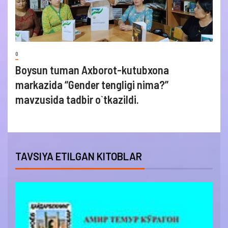
0
Boysun tuman Axborot-kutubxona
markazida “Gender tengligi nima?”
mavzusida tadbir o`tkazildi.
TAVSIYA ETILGAN KITOBLAR