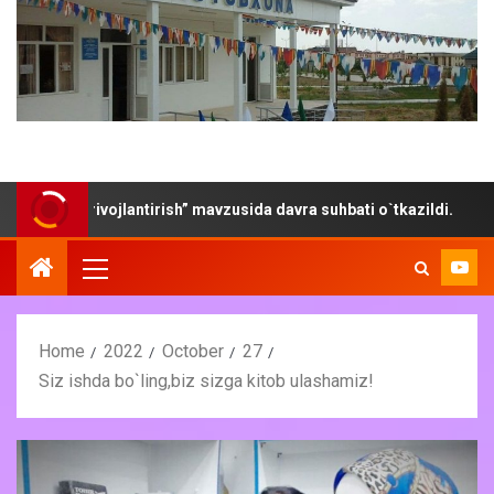
i rivojlantirish” mavzusida davra suhbati o`tkazildi.
“Yo
Home
2022
October
27
Siz ishda bo`ling,biz sizga kitob ulashamiz!