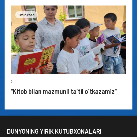
1 min read
0
“Kitob bilan mazmunli ta`til o`tkazamiz”
DUNYONING YIRIK KUTUBXONALARI