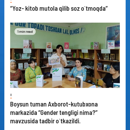
“Yoz- kitob mutola qilib soz o`tmoqda”
1 min read
0
Boysun tuman Axborot-kutubxona
markazida “Gender tengligi nima?”
mavzusida tadbir o`tkazildi.