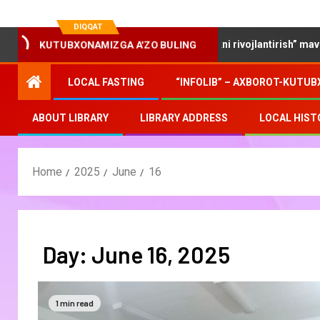
DIQQAT
KUTUBXONAMIZGA A'ZO BULING
“Yosh oilalarda kitobxonlikni rivojlantirish” mavzusida d
LOCAL FASTING
“INFOLIB” – AXBOROT-KUTUB
ABOUT LIBRARY
LIBRARY ADDRESS
LOCAL HIST
Home
2025
June
16
Day:
June 16, 2025
1 min read