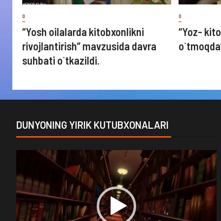
0
0
“Yosh oilalarda kitobxonlikni
“Yoz- kito
rivojlantirish” mavzusida davra
o`tmoqda
suhbati o`tkazildi.
DUNYONING YIRIK KUTUBXONALARI
Video
Player