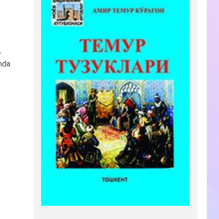
,
mda