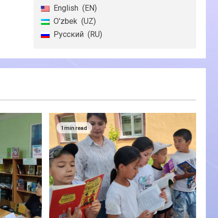
English
EN
O'zbek
UZ
Русский
RU
1 min read