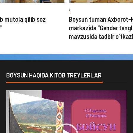
0
b mutola qilib soz
Boysun tuman Axborot-
”
markazida “Gender tengl
mavzusida tadbir o`tkazi
BOYSUN HAQIDA KITOB TREYLERLAR
Video
Player