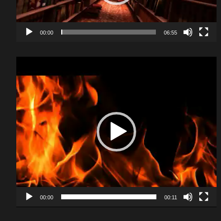
00:00
06:55
Video
Player
00:00
00:11