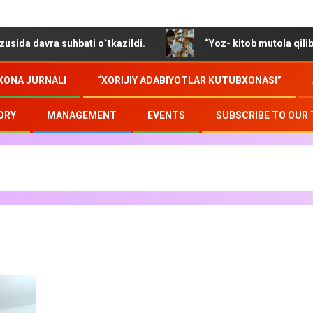
avra suhbati o`tkazildi.
“Yoz- kitob mutola qilib soz o
XONA JURNALI
“XORIJIY ADABIYOTLAR KUTUBXONASI”
ORY
MANAGEMENT
EVENTS
SUBSCRIBE TO OUR