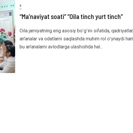
0
“Ma’naviyat soati” “Oila tinch yurt tinch”
Oila jamiyatning eng asosiy boʻgʻini sifatida, qadriyatlar
an'analar va odatlarni saqlashda muhim rol oʻynaydi ha
bu an'analarni avlodlarga ulashishda hal...