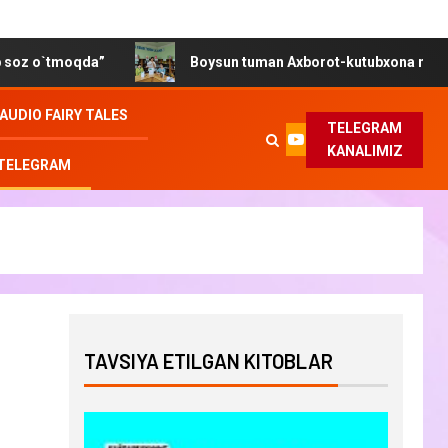
`tmoqda”
Boysun tuman Axborot-kutubxona markazida “Ge
AUDIO FAIRY TALES
TELEGRAM
KANALIMIZ
 TELEGRAM
TAVSIYA ETILGAN KITOBLAR