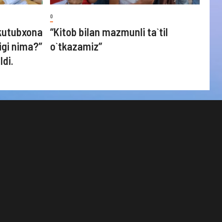
0
kutubxona
“Kitob bilan mazmunli ta`til
igi nima?”
o`tkazamiz”
ldi.