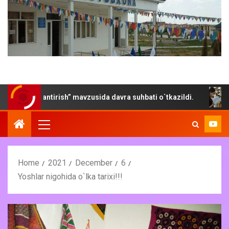
jlantirish” mavzusida davra suhbati o`tkazildi.
“Yoz- kit
Home
2021
December
6
Yoshlar nigohida o`lka tarixi!!!