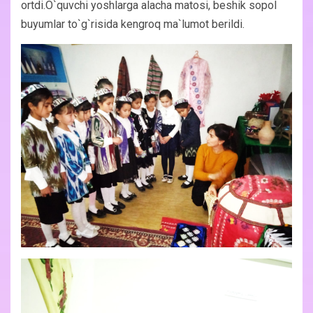
ortdi.O`quvchi yoshlarga alacha matosi, beshik sopol
buyumlar to`g`risida kengroq ma`lumot berildi.