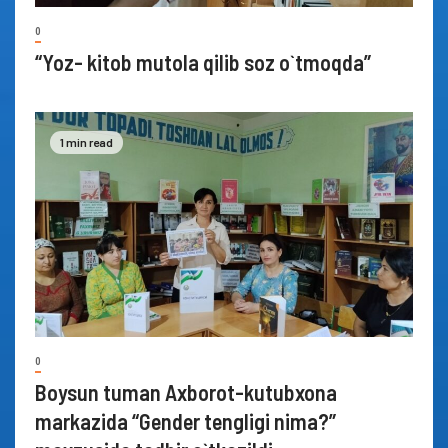
0
“Yoz- kitob mutola qilib soz o`tmoqda”
1 min read
0
Boysun tuman Axborot-kutubxona
markazida “Gender tengligi nima?”