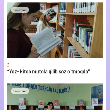
1 min read
0
“Yoz- kitob mutola qilib soz o`tmoqda”
1 min read