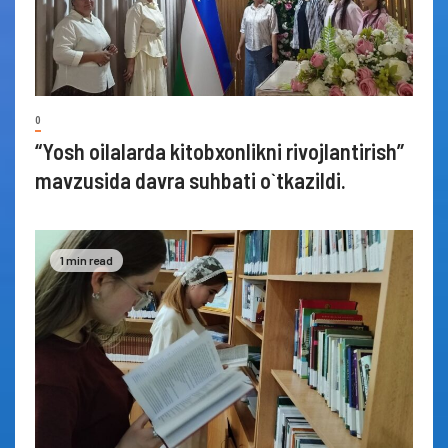
0
“Yosh oilalarda kitobxonlikni rivojlantirish”
mavzusida davra suhbati o`tkazildi.
1 min read