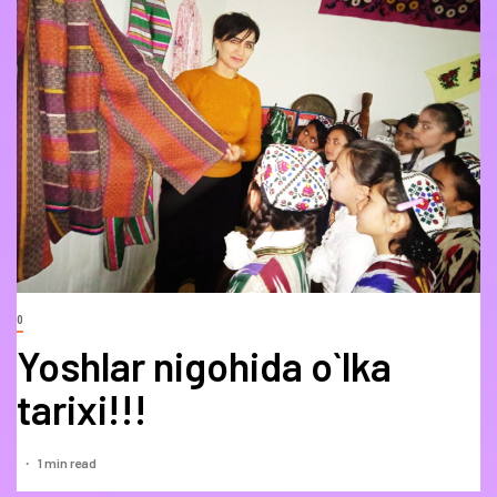
0
Yoshlar nigohida o`lka
tarixi!!!
1 min read