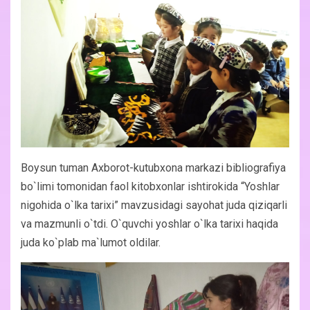
Boysun tuman Axborot-kutubxona markazi bibliografiya
bo`limi tomonidan faol kitobxonlar ishtirokida “Yoshlar
nigohida o`lka tarixi” mavzusidagi sayohat juda qiziqarli
va mazmunli o`tdi. O`quvchi yoshlar o`lka tarixi haqida
juda ko`plab ma`lumot oldilar.