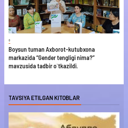
0
Boysun tuman Axborot-kutubxona
markazida “Gender tengligi nima?”
mavzusida tadbir o`tkazildi.
TAVSIYA ETILGAN KITOBLAR