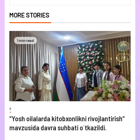
MORE STORIES
1 min read
0
“Yosh oilalarda kitobxonlikni rivojlantirish”
mavzusida davra suhbati o`tkazildi.