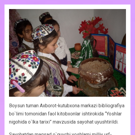
Boysun tuman Axborot-kutubxona markazi bibliografiya
bo`limi tomonidan faol kitobxonlar ishtirokida “Yoshlar
nigohida o`lka tarixi” mavzusida sayohat uyushtirildi.
Sayohatdan maqsad o`quvchi yoshlarni milliy urf-