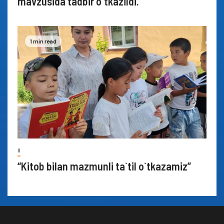
mavzusida tadbir o`tkazildi.
1 min read
0
“Kitob bilan mazmunli ta`til o`tkazamiz”