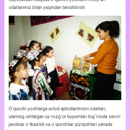
odatlarimiz bilan yaqindan tanishtirish.
O`quvchi yoshlarga avlod ajdodlarimizni odatlari,
ularning ishlatgan uy-rozg`or buyumlari tog`risida savol-
javoblar o`tkazildi va o`quvchilar qiziqishlari yanada