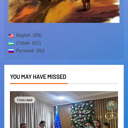
English
EN
O'zbek
UZ
Русский
RU
YOU MAY HAVE MISSED
1 min read