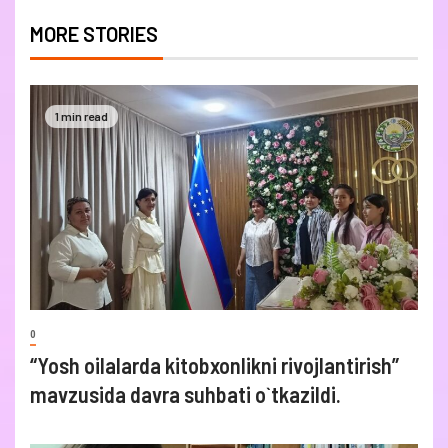
MORE STORIES
1 min read
0
“Yosh oilalarda kitobxonlikni rivojlantirish”
mavzusida davra suhbati o`tkazildi.