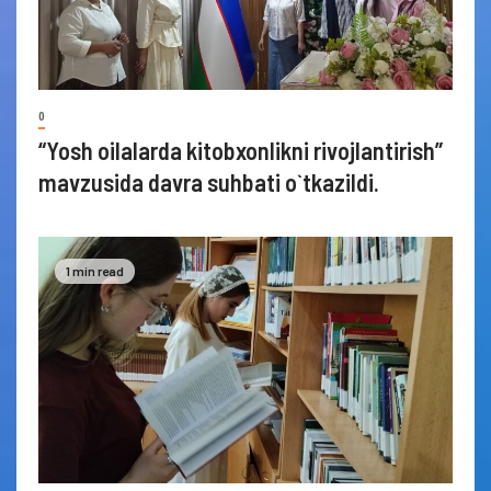
0
“Yosh oilalarda kitobxonlikni rivojlantirish”
mavzusida davra suhbati o`tkazildi.
1 min read