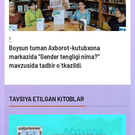
0
Boysun tuman Axborot-kutubxona
markazida “Gender tengligi nima?”
mavzusida tadbir o`tkazildi.
TAVSIYA ETILGAN KITOBLAR