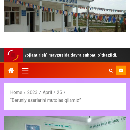
 rivojlantirish” mavzusida davra suhbati o`tkazildi.
“Yoz
Home
2023
April
25
“Beruniy asarlarini mutolaa qilamiz”