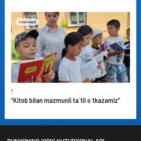
1 min read
0
“Kitob bilan mazmunli ta`til o`tkazamiz”