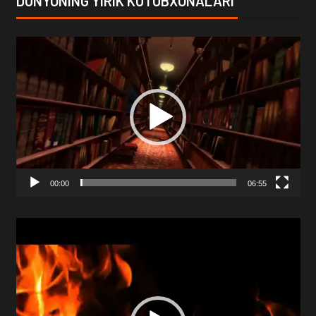
DUNYONING YIRIK KUTUBXONALARI
Video
Player
00:00
06:55
Video
Player