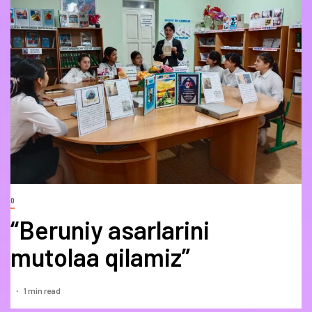
0
“Beruniy asarlarini
mutolaa qilamiz”
1 min read