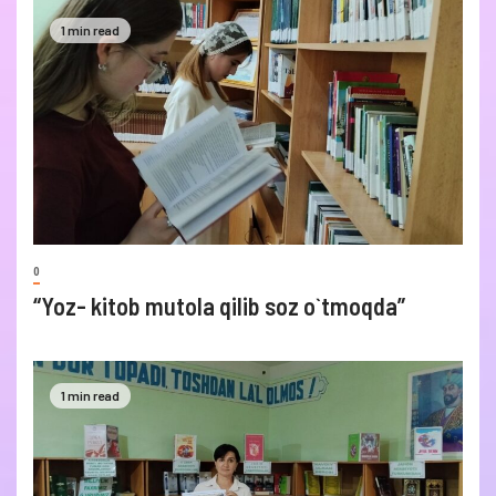
1 min read
0
“Yoz- kitob mutola qilib soz o`tmoqda”
1 min read