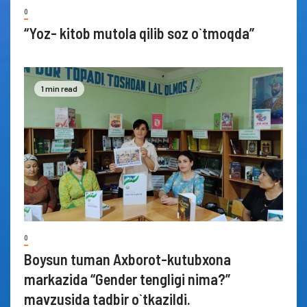
0
“Yoz- kitob mutola qilib soz o`tmoqda”
1 min read
0
Boysun tuman Axborot-kutubxona
markazida “Gender tengligi nima?”
mavzusida tadbir o`tkazildi.