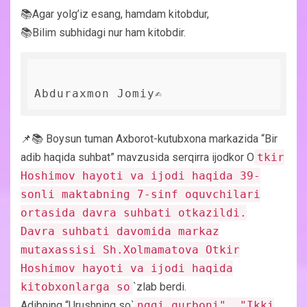
📚Agar yolg’iz esang, hamdam kitobdur,
📚Bilim subhidagi nur ham kitobdir.
Abduraxmon Jomiy✍️
📌📚 Boysun tuman Axborot-kutubxona markazida “Bir
adib haqida suhbat” mavzusida serqirra ijodkor O
tkir
Hoshimov hayoti va ijodi haqida 39-
sonli maktabning 7-sinf oquvchilari
ortasida davra suhbati otkazildi.
Davra suhbati davomida markaz
mutaxassisi Sh.Xolmamatova Otkir
Hoshimov hayoti va ijodi haqida
kitobxonlarga so
`zlab berdi.
Adibning “Urushning so`
nggi qurboni", "Ikki