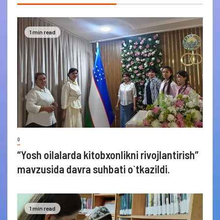
1 min read
0
“Yosh oilalarda kitobxonlikni rivojlantirish”
mavzusida davra suhbati o`tkazildi.
1 min read