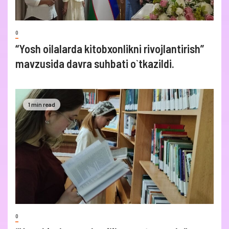
0
“Yosh oilalarda kitobxonlikni rivojlantirish”
mavzusida davra suhbati o`tkazildi.
1 min read
0