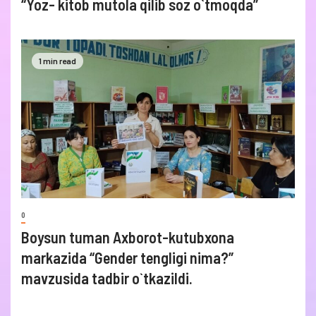
“Yoz- kitob mutola qilib soz o`tmoqda”
1 min read
0
Boysun tuman Axborot-kutubxona
markazida “Gender tengligi nima?”
mavzusida tadbir o`tkazildi.