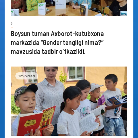
0
Boysun tuman Axborot-kutubxona
markazida “Gender tengligi nima?”
mavzusida tadbir o`tkazildi.
1 min read