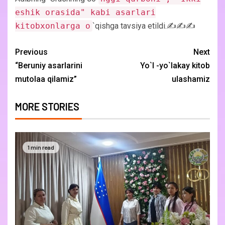
eshik orasida" kabi asarlari
kitobxonlarga o
`qishga tavsiya etildi.✍️✍️✍️
Previous
Next
“Beruniy asarlarini
Yo`l -yo`lakay kitob
mutolaa qilamiz”
ulashamiz
MORE STORIES
1 min read