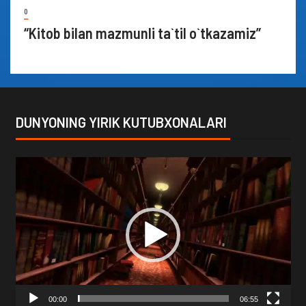
0
“Kitob bilan mazmunli ta`til o`tkazamiz”
DUNYONING YIRIK KUTUBXONALARI
Video
Player
00:00
06:55