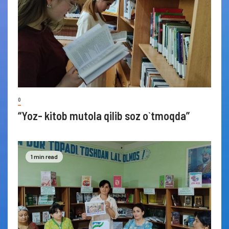
0
“Yoz- kitob mutola qilib soz o`tmoqda”
1 min read