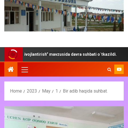
kni rivojlantirish” mavzusida davra suhbati o`tkazildi.
“
Home
2023
May
1
Bir adib haqida suhbat.