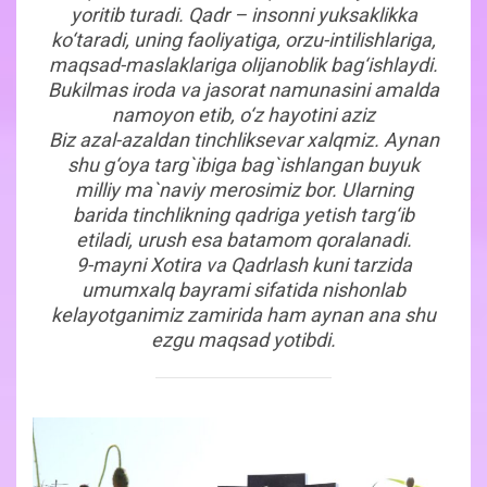
yoritib turadi. Qadr – insonni yuksaklikka
ko‘taradi, uning faoliyatiga, orzu-intilishlariga,
maqsad-maslaklariga olijanoblik bag‘ishlaydi.
Bukilmas iroda va jasorat namunasini amalda
namoyon etib, o‘z hayotini aziz
Biz azal-azaldan tinchliksevar xalqmiz. Aynan
shu g‘oya targ`ibiga bag`ishlangan buyuk
milliy ma`naviy merosimiz bor. Ularning
barida tinchlikning qadriga yetish targ‘ib
etiladi, urush esa batamom qoralanadi.
9-mayni Xotira va Qadrlash kuni tarzida
umumxalq bayrami sifatida nishonlab
kelayotganimiz zamirida ham aynan ana shu
ezgu maqsad yotibdi.