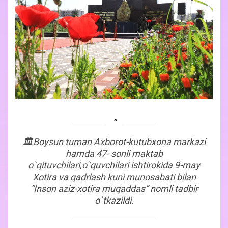
🏛Boysun tuman Axborot-kutubxona markazi
hamda 47- sonli maktab
o`qituvchilari,o`quvchilari ishtirokida 9-may
Xotira va qadrlash kuni munosabati bilan
“Inson aziz-xotira muqaddas” nomli tadbir
o`tkazildi.