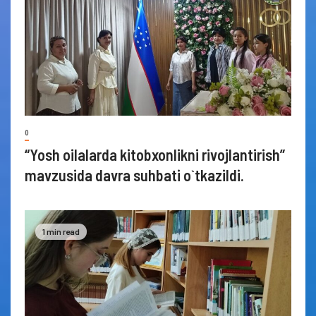
0
“Yosh oilalarda kitobxonlikni rivojlantirish”
mavzusida davra suhbati o`tkazildi.
1 min read