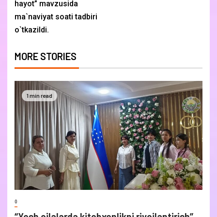
hayot” mavzusida
ma`naviyat soati tadbiri
o`tkazildi.
MORE STORIES
1 min read
0
“Yosh oilalarda kitobxonlikni rivojlantirish”