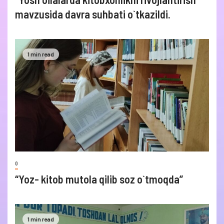
mavzusida davra suhbati o`tkazildi.
1 min read
0
“Yoz- kitob mutola qilib soz o`tmoqda”
1 min read