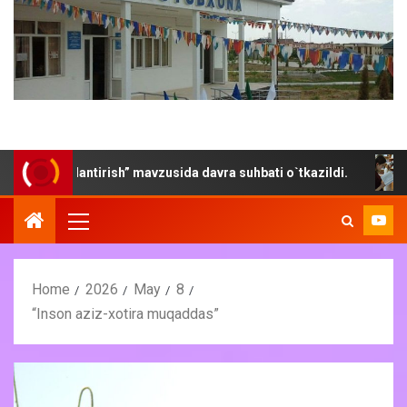
vojlantirish” mavzusida davra suhbati o`tkazildi.
“Yoz- k
Home
2026
May
8
“Inson aziz-xotira muqaddas”