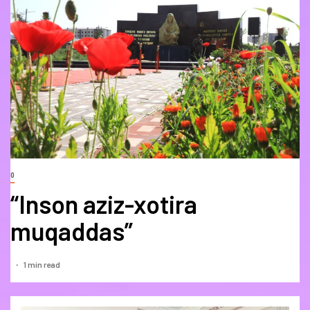
0
“Inson aziz-xotira
muqaddas”
1 min read