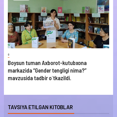
0
Boysun tuman Axborot-kutubxona
markazida “Gender tengligi nima?”
mavzusida tadbir o`tkazildi.
TAVSIYA ETILGAN KITOBLAR