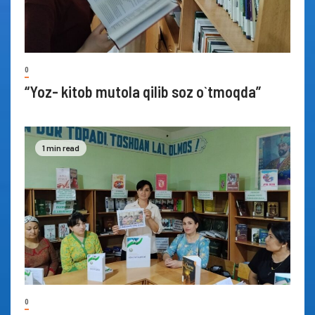
0
“Yoz- kitob mutola qilib soz o`tmoqda”
1 min read
0