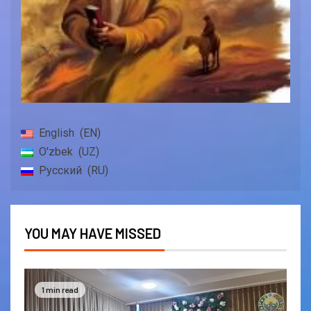
English
EN
O'zbek
UZ
Русский
RU
YOU MAY HAVE MISSED
1 min read