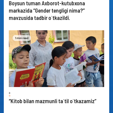
Boysun tuman Axborot-kutubxona
markazida “Gender tengligi nima?”
mavzusida tadbir o`tkazildi.
1 min read
0
“Kitob bilan mazmunli ta`til o`tkazamiz”