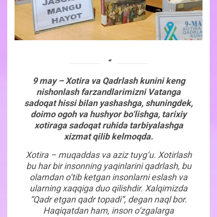
9
may – Xotira va Qadrlash kunini keng
nishonlash farzandlarimizni Vatanga
sadoqat hissi bilan yashashga, shuningdek,
doimo ogoh va hushyor bo‘lishga, tarixiy
xotiraga sadoqat ruhida tarbiyalashga
xizmat qilib kelmoqda.
Xotira – muqaddas va aziz tuyg‘u. Xotirlash
bu har bir insonning yaqinlarini qadrlash, bu
olamdan o‘tib ketgan insonlarni eslash va
ularning xaqqiga duo qilishdir. Xalqimizda
“Qadr etgan qadr topadi”, degan naql bor.
Haqiqatdan ham, inson o‘zgalarga