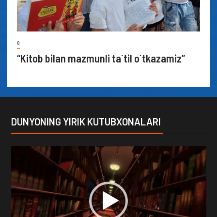
0
“Kitob bilan mazmunli ta`til o`tkazamiz”
DUNYONING YIRIK KUTUBXONALARI
Video
Player