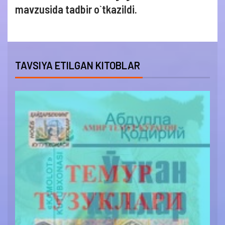
mavzusida tadbir o`tkazildi.
TAVSIYA ETILGAN KITOBLAR