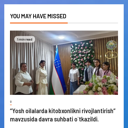
YOU MAY HAVE MISSED
1 min read
0
“Yosh oilalarda kitobxonlikni rivojlantirish”
mavzusida davra suhbati o`tkazildi.