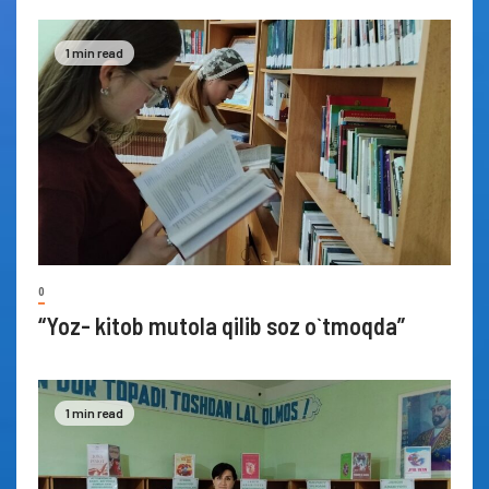
1 min read
0
“Yoz- kitob mutola qilib soz o`tmoqda”
1 min read