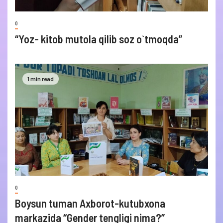
0
“Yoz- kitob mutola qilib soz o`tmoqda”
1 min read
0
Boysun tuman Axborot-kutubxona
markazida “Gender tengligi nima?”