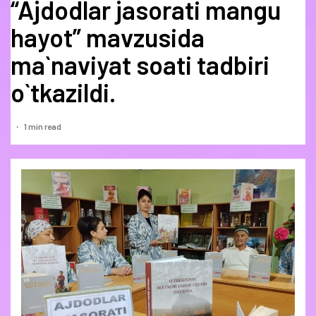
“Ajdodlar jasorati mangu
hayot” mavzusida
ma`naviyat soati tadbiri
o`tkazildi.
1 min read