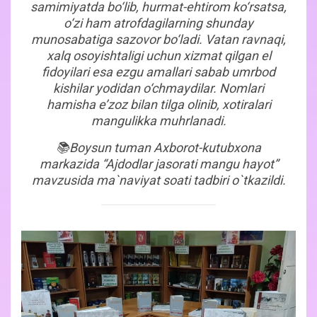
samimiyatda bo‘lib, hurmat-ehtirom ko‘rsatsa,
o‘zi ham atrofdagilarning shunday
munosabatiga sazovor bo‘ladi. Vatan ravnaqi,
xalq osoyishtaligi uchun xizmat qilgan el
fidoyilari esa ezgu amallari sabab umrbod
kishilar yodidan o‘chmaydilar. Nomlari
hamisha e’zoz bilan tilga olinib, xotiralari
mangulikka muhrlanadi.
📚Boysun tuman Axborot-kutubxona
markazida “Ajdodlar jasorati mangu hayot”
mavzusida ma`naviyat soati tadbiri o`tkazildi.