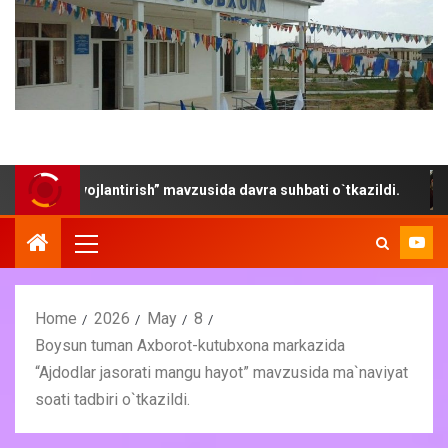
rivojlantirish” mavzusida davra suhbati o`tkazildi.
“Yoz-
Home
2026
May
8
Boysun tuman Axborot-kutubxona markazida
“Ajdodlar jasorati mangu hayot” mavzusida ma`naviyat
soati tadbiri o`tkazildi.