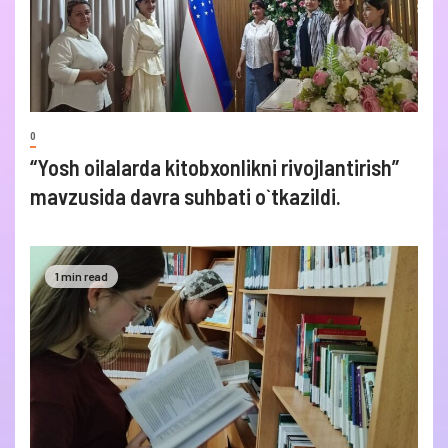
0
“Yosh oilalarda kitobxonlikni rivojlantirish”
mavzusida davra suhbati o`tkazildi.
1 min read