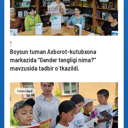
0
Boysun tuman Axborot-kutubxona
markazida “Gender tengligi nima?”
mavzusida tadbir o`tkazildi.
1 min read